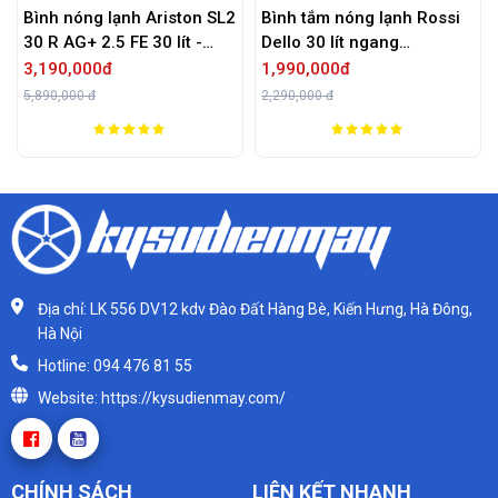
Bình nóng lạnh Ariston SL2
Bình tắm nóng lạnh Rossi
30 R AG+ 2.5 FE 30 lít -
Dello 30 lít ngang
Chính hãng
RDO30SL
3,190,000đ
1,990,000đ
5,890,000 đ
2,290,000 đ
Địa chỉ: LK 556 DV12 kdv Đào Đất Hàng Bè, Kiến Hưng, Hà Đông,
Hà Nội
Hotline: 094 476 81 55
Website: https://kysudienmay.com/
CHÍNH SÁCH
LIÊN KẾT NHANH