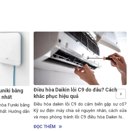
Điều hòa Daikin lỗi C9 do đâu? Cách
uniki bằng
khắc phục hiệu quả
i nhất
Điều hòa daikin lỗi C9 do cảm biến gặp sự cố?
hòa Funiki bằng
Kỹ sư điện máy chia sẻ nguyên nhân, cách sửa
nhất. Hướng dẫn
và mẹo phòng tránh lỗi C9 điều hòa Daikin hiệu
quả tại nhà.
ĐỌC THÊM