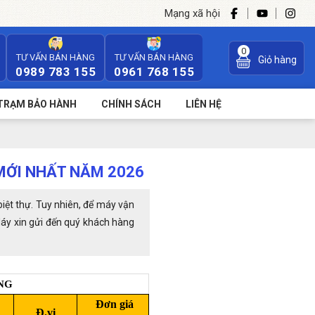
Mạng xã hội
0
TƯ VẤN BÁN HÀNG
TƯ VẤN BÁN HÀNG
Giỏ hàng
0989 783 155
0961 768 155
TRẠM BẢO HÀNH
CHÍNH SÁCH
LIÊN HỆ
MỚI NHẤT NĂM 2026
iệt thự. Tuy nhiên, để máy vận
 Máy xin gửi đến quý khách hàng
NG
Đơn giá
Đ.vị