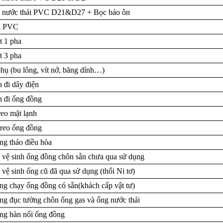
 nước thải PVC D21&D27 + Bọc bảo ôn
n PVC
 1 pha
 3 pha
hụ (bu lông, vít nở, băng dính…)
 đi dây điện
 đi ống đồng
reo mặt lạnh
reo ống đồng
ng tháo điều hòa
 vệ sinh ống đồng chôn sẵn chưa qua sử dụng
 vệ sinh ống cũ đã qua sử dụng (thổi Ni tơ)
g chạy ống đồng có sẵn(khách cấp vật tư)
g đục tường chôn ống gas và ống nước thải
ng hàn nối ống đồng