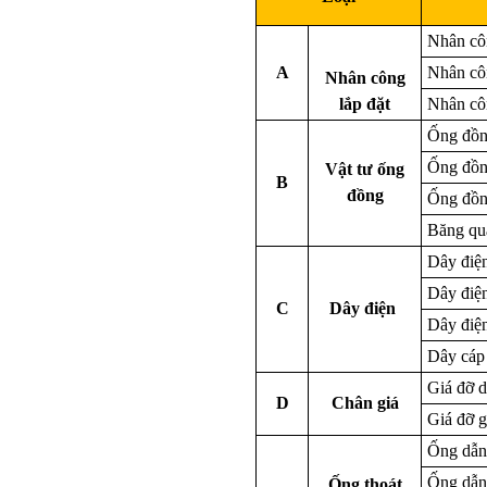
Nhân cô
A
Nhân cô
Nhân công
lắp đặt
Nhân cô
Ống đồn
Ống đồn
Vật tư ống
B
đồng
Ống đồn
Băng qu
Dây điệ
Dây điệ
C
Dây điện
Dây điệ
Dây cáp
Giá đỡ d
D
Chân giá
Giá đỡ g
Ống dẫn
Ống dẫn
Ống thoát