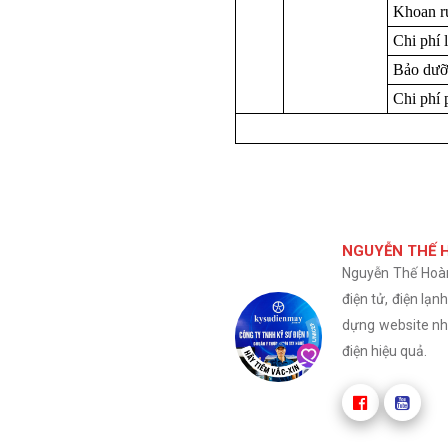
Khoan rú
Chi phí 
Bảo dưỡ
Chi phí 
NGUYỄN THẾ 
Nguyễn Thế Hoàn 
điện tử, điện lạ
dựng website nhằ
điện hiệu quả.