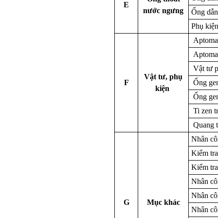
E
nước ngưng
Ống dẫn
Phụ kiệ
Aptomat
Aptomat
Vật tư p
Vật tư, phụ
F
Ống gen
kiện
Ống gen
Ti zen t
Quang t
Nhân cô
Kiểm tra
Kiểm tra
Nhân côn
Nhân côn
G
Mục khác
Nhân cô