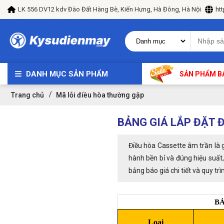
LK 556 DV12 kdv Đào Đất Hàng Bè, Kiến Hưng, Hà Đông, Hà Nội
ht
DANH MỤC SẢN PHẨM
SẢN PHẨM B
Trang chủ
Mã lỗi điều hòa thường gặp
BẢNG GIÁ LẮP ĐẶT 
Điều hòa Cassette âm trần là 
hành bền bỉ và đúng hiệu suất,
bảng báo giá chi tiết và quy tr
BẢ
Loại