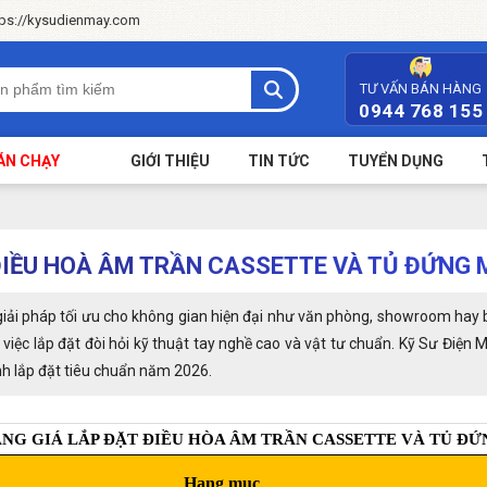
tps://kysudienmay.com
TƯ VẤN BÁN HÀNG
0944 768 155
ÁN CHẠY
GIỚI THIỆU
TIN TỨC
TUYỂN DỤNG
ĐIỀU HOÀ ÂM TRẦN CASSETTE VÀ TỦ ĐỨNG 
giải pháp tối ưu cho không gian hiện đại như văn phòng, showroom hay b
 việc lắp đặt đòi hỏi kỹ thuật tay nghề cao và vật tư chuẩn. Kỹ Sư Điện
ình lắp đặt tiêu chuẩn năm 2026.
NG GIÁ LẮP ĐẶT ĐIỀU HÒA ÂM TRẦN CASSETTE VÀ TỦ ĐỨ
Hạng mục