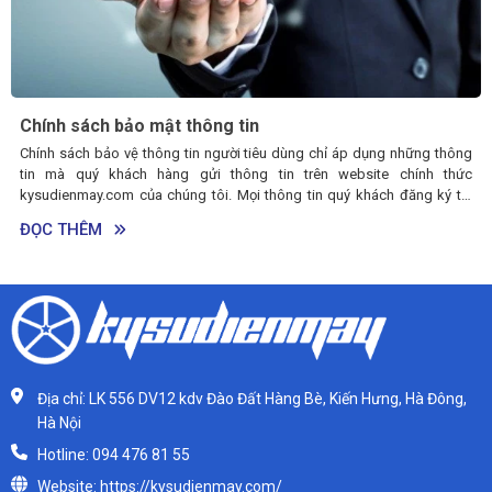
Chính sách bảo mật thông tin
Chính sách bảo vệ thông tin người tiêu dùng chỉ áp dụng những thông
tin mà quý khách hàng gửi thông tin trên website chính thức
kysudienmay.com của chúng tôi. Mọi thông tin quý khách đăng ký tại
những website hoặc những địa chỉ khác đều không thuộc phạm vi hiệu
ĐỌC THÊM
lực của chính sách bảo vệ thông tin người tiêu dùng này.
Địa chỉ: LK 556 DV12 kdv Đào Đất Hàng Bè, Kiến Hưng, Hà Đông,
Hà Nội
Hotline: 094 476 81 55
Website: https://kysudienmay.com/