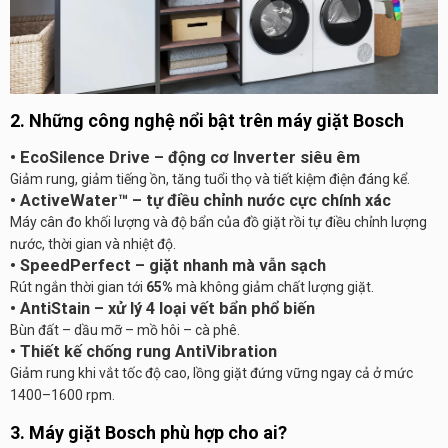
2. Những công nghệ nổi bật trên máy giặt Bosch
• EcoSilence Drive – động cơ Inverter siêu êm
Giảm rung, giảm tiếng ồn, tăng tuổi thọ và tiết kiệm điện đáng kể.
• ActiveWater™ – tự điều chỉnh nước cực chính xác
Máy cân đo khối lượng và độ bẩn của đồ giặt rồi tự điều chỉnh lượng
nước, thời gian và nhiệt độ.
• SpeedPerfect – giặt nhanh mà vẫn sạch
Rút ngắn thời gian tới
65%
mà không giảm chất lượng giặt.
• AntiStain – xử lý 4 loại vết bẩn phổ biến
Bùn đất – dầu mỡ – mồ hôi – cà phê.
• Thiết kế chống rung AntiVibration
Giảm rung khi vắt tốc độ cao, lồng giặt đứng vững ngay cả ở mức
1400–1600 rpm.
3. Máy giặt Bosch phù hợp cho ai?