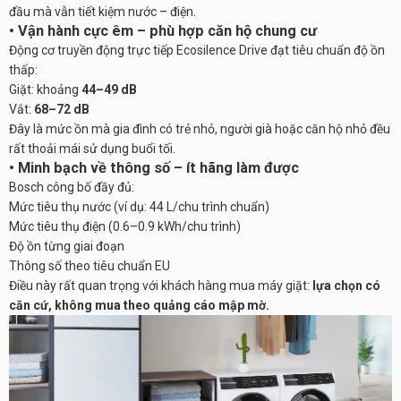
đầu mà vẫn tiết kiệm nước – điện.
• Vận hành cực êm – phù hợp căn hộ chung cư
Động cơ truyền động trực tiếp Ecosilence Drive đạt tiêu chuẩn độ ồn
thấp:
Giặt: khoảng
44–49 dB
Vắt:
68–72 dB
Đây là mức ồn mà gia đình có trẻ nhỏ, người già hoặc căn hộ nhỏ đều
rất thoải mái sử dụng buổi tối.
• Minh bạch về thông số – ít hãng làm được
Bosch công bố đầy đủ:
Mức tiêu thụ nước (ví dụ: 44 L/chu trình chuẩn)
Mức tiêu thụ điện (0.6–0.9 kWh/chu trình)
Độ ồn từng giai đoạn
Thông số theo tiêu chuẩn EU
Điều này rất quan trọng với khách hàng mua máy giặt:
lựa chọn có
căn cứ, không mua theo quảng cáo mập mờ.