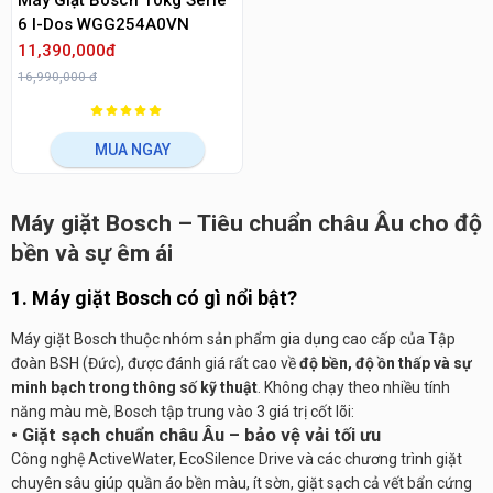
Máy Giặt Bosch 10kg Serie
6 I-Dos WGG254A0VN
11,390,000đ
16,990,000 đ
MUA NGAY
Máy giặt Bosch – Tiêu chuẩn châu Âu cho độ
bền và sự êm ái
1. Máy giặt Bosch có gì nổi bật?
Máy giặt Bosch thuộc nhóm sản phẩm gia dụng cao cấp của Tập
đoàn BSH (Đức), được đánh giá rất cao về
độ bền, độ ồn thấp và sự
minh bạch trong thông số kỹ thuật
. Không chạy theo nhiều tính
năng màu mè, Bosch tập trung vào 3 giá trị cốt lõi:
• Giặt sạch chuẩn châu Âu – bảo vệ vải tối ưu
Công nghệ ActiveWater, EcoSilence Drive và các chương trình giặt
chuyên sâu giúp quần áo bền màu, ít sờn, giặt sạch cả vết bẩn cứng