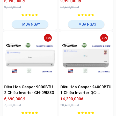
12IU36A
18IU36A
6,090,000đ
9,990,000đ
9,990,000 đ
17,490,000 đ
MUA NGAY
MUA NGAY
-16%
-30%
Điều Hòa Casper 9000BTU
Điều Hòa Casper 24000BTU
2 Chiều Inverter GH-09IS33
1 Chiều Inverter QC-
24IU36A
6,690,000đ
14,290,000đ
7,990,000 đ
20,490,000 đ