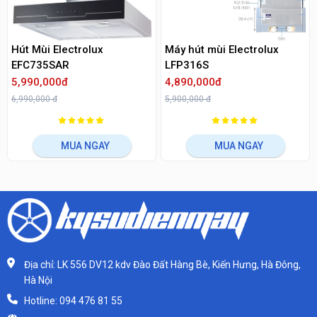
Hút Mùi Electrolux
Máy hút mùi Electrolux
EFC735SAR
LFP316S
5,990,000đ
4,890,000đ
6,990,000 đ
5,900,000 đ
MUA NGAY
MUA NGAY
Địa chỉ: LK 556 DV12 kdv Đào Đất Hàng Bè, Kiến Hưng, Hà Đông,
Hà Nội
Hotline: 094 476 81 55