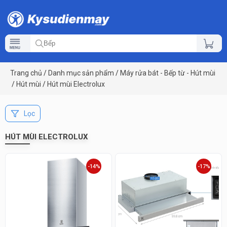
Trang chủ
/
Danh mục sản phẩm
/
Máy rửa bát - Bếp từ - Hút mùi
/
Hút mùi
/
Hút mùi Electrolux
Lọc
HÚT MÙI ELECTROLUX
-14%
-17%