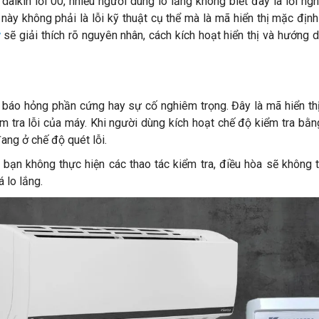
 daikin lỗi 00, nhiều người dùng lo lắng không biết đây là lỗi ng
 này không phải là lỗi kỹ thuật cụ thể mà là mã hiển thị mặc định 
y
sẽ giải thích rõ nguyên nhân, cách kích hoạt hiển thị và hướng d
ã báo hỏng phần cứng hay sự cố nghiêm trọng. Đây là mã hiển th
m tra lỗi của máy. Khi người dùng kích hoạt chế độ kiểm tra bằn
ang ở chế độ quét lỗi.
bạn không thực hiện các thao tác kiểm tra, điều hòa sẽ không tự
 lo lắng.