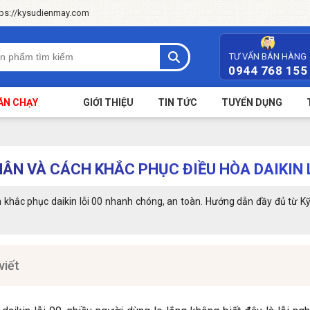
tps://kysudienmay.com
TƯ VẤN BÁN HÀNG
0944 768 155
ÁN CHẠY
GIỚI THIỆU
TIN TỨC
TUYỂN DỤNG
ÂN VÀ CÁCH KHẮC PHỤC ĐIỀU HÒA DAIKIN 
khắc phục daikin lỗi 00 nhanh chóng, an toàn. Hướng dẫn đầy đủ từ Kỹ 
viết