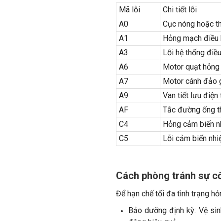
Mã lỗi
Chi tiết lỗi
A0
Cục nóng hoặc th
A1
Hỏng mạch điều 
A3
Lỗi hệ thống điề
A6
Motor quạt hỏng 
A7
Motor cánh đảo 
A9
Van tiết lưu điện 
AF
Tắc đường ống th
C4
Hỏng cảm biến nh
C5
Lỗi cảm biến nhi
Cách phòng tránh sự cố
Để hạn chế tối đa tình trạng hỏ
Bảo dưỡng định kỳ: Vệ sin