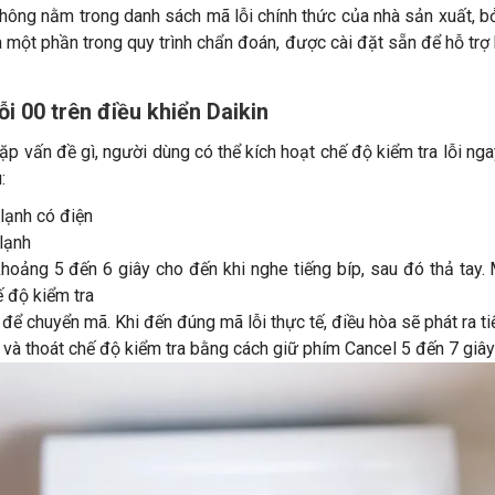
không nằm trong danh sách mã lỗi chính thức của nhà sản xuất, b
 một phần trong quy trình chẩn đoán, được cài đặt sẵn để hỗ trợ 
ỗi 00 trên điều khiển Daikin
ặp vấn đề gì, người dùng có thể kích hoạt chế độ kiểm tra lỗi n
:
lạnh có điện
lạnh
oảng 5 đến 6 giây cho đến khi nghe tiếng bíp, sau đó thả tay. 
ế độ kiểm tra
ể chuyển mã. Khi đến đúng mã lỗi thực tế, điều hòa sẽ phát ra ti
i và thoát chế độ kiểm tra bằng cách giữ phím Cancel 5 đến 7 gi