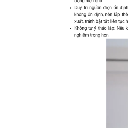
động hiệu quả.
Duy trì nguồn điện ổn địn
không ổn định, nên lắp th
xuất, tránh bật tắt liên tụ
Không tự ý tháo lắp: Nếu 
nghiêm trọng hơn.