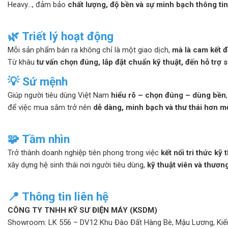
Heavy..., đảm bảo
chất lượng, độ bền và sự minh bạch thông tin
🌿 Triết lý hoạt động
Mỗi sản phẩm bán ra không chỉ là một giao dịch,
mà là cam kết đ
Từ khâu
tư vấn chọn đúng, lắp đặt chuẩn kỹ thuật, đến hỗ trợ 
💡 Sứ mệnh
Giúp người tiêu dùng Việt Nam
hiểu rõ – chọn đúng – dùng bền
,
để việc mua sắm trở nên
dễ dàng, minh bạch và thư thái hơn mỗ
🧩 Tầm nhìn
Trở thành doanh nghiệp tiên phong trong việc
kết nối tri thức kỹ 
xây dựng hệ sinh thái nơi người tiêu dùng,
kỹ thuật viên và thươn
📍 Thông tin liên hệ
CÔNG TY TNHH KỸ SƯ ĐIỆN MÁY (KSDM)
Showroom: LK 556 – DV12 Khu Đào Đất Hàng Bè, Mậu Lương, Kiế