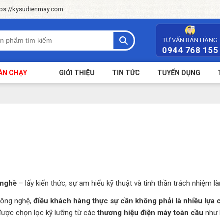
tps://kysudienmay.com
TƯ VẤN BÁN HÀNG
0944 768 155
ÁN CHẠY
GIỚI THIỆU
TIN TỨC
TUYỂN DỤNG
 nghề
– lấy kiến thức, sự am hiểu kỹ thuật và tinh thần trách nhiệm 
 công nghệ,
điều khách hàng thực sự cần không phải là nhiều lựa 
được chọn lọc kỹ lưỡng từ các
thương hiệu điện máy toàn cầu
như E