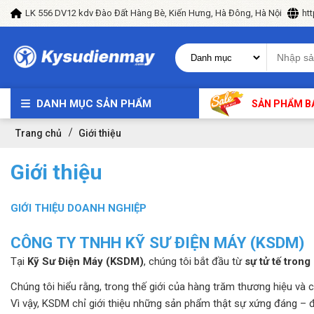
LK 556 DV12 kdv Đào Đất Hàng Bè, Kiến Hưng, Hà Đông, Hà Nội
ht
DANH MỤC SẢN PHẨM
SẢN PHẨM B
Trang chủ
Giới thiệu
Giới thiệu
GIỚI THIỆU DOANH NGHIỆP
CÔNG TY TNHH KỸ SƯ ĐIỆN MÁY (KSDM)
Tại
Kỹ Sư Điện Máy (KSDM)
, chúng tôi bắt đầu từ
sự tử tế trong
Chúng tôi hiểu rằng, trong thế giới của hàng trăm thương hiệu và
Vì vậy, KSDM chỉ giới thiệu những sản phẩm thật sự xứng đáng – 