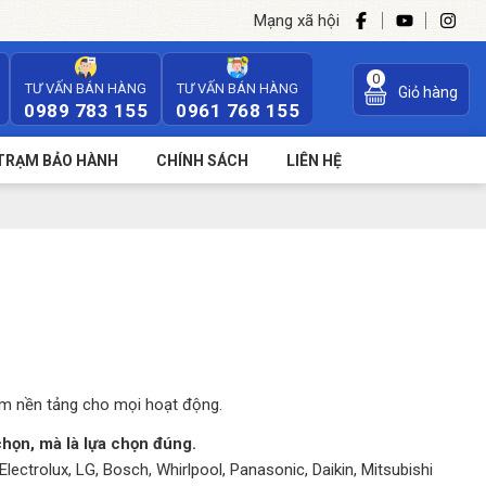
Mạng xã hội
0
TƯ VẤN BÁN HÀNG
TƯ VẤN BÁN HÀNG
Giỏ hàng
0989 783 155
0961 768 155
TRẠM BẢO HÀNH
CHÍNH SÁCH
LIÊN HỆ
làm nền tảng cho mọi hoạt động.
chọn, mà là lựa chọn đúng.
lectrolux, LG, Bosch, Whirlpool, Panasonic, Daikin, Mitsubishi