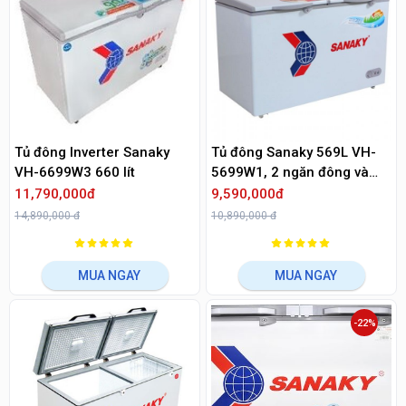
Tủ đông Inverter Sanaky
Tủ đông Sanaky 569L VH-
VH-6699W3 660 lít
5699W1, 2 ngăn đông và
mát
11,790,000đ
9,590,000đ
14,890,000 đ
10,890,000 đ
MUA NGAY
MUA NGAY
-22%