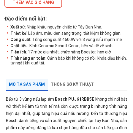
THÊM VÀO GIỎ HÀNG
Đặc điểm nổi bật:
Xuất xứ
: Nhập khẩu nguyên chiếc từ Tây Ban Nha.
Thiết kế
: Lắp âm, màu đen sang trọng, tiết kiệm không gian.
Công suất
: Tổng công suất 4600W với 3 vùng nấu mạnh mẽ.
Chất liệu
: Kính Ceramic Schott Ceran, bền và dễ vệ sinh.
Tiện ích
: 17 mức gia nhiệt, chức năng Booster, hẹn giờ.
Tính năng an toàn
: Cảnh báo khi không có nồi, khóa điều khiển,
tự ngắt khi quá tải.
MÔ TẢ SẢN PHẨM
THÔNG SỐ KỸ THUẬT
Bếp từ 3 vùng nấu lắp âm
Bosch PUJ61RBB5E
không chỉ nổi bật
với thiết kế âm tủ tinh tế mà còn được trang bị những tính năng
hiện đại nhất, giúp tăng hiệu quả nấu nướng. Đến từ thương hiệu
Bosch danh tiếng và sản xuất nguyên chiếc tại Tây Ban Nha, sản
phẩm này xứng đáng là lựa chọn hàng đầu cho căn bếp gia đình