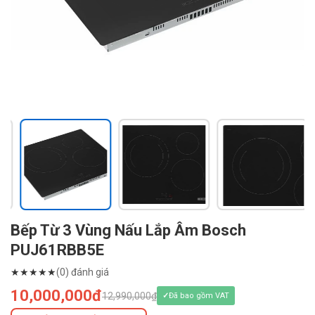
Bếp Từ 3 Vùng Nấu Lắp Âm Bosch
PUJ61RBB5E
★
★
★
★
★
(0) đánh giá
10,000,000đ
12,990,000₫
Đã bao gồm VAT