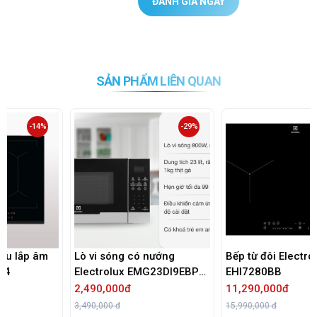
ĐÁNH GIÁ NGAY
SẢN PHẨM LIÊN QUAN
-29%
-29%
Lò vi sóng có nướng
Bếp từ đôi Electrolux
Electrolux EMG23DI9EBP
EHI7280BB
23 lít
2,490,000đ
11,290,000đ
3,490,000 đ
15,990,000 đ