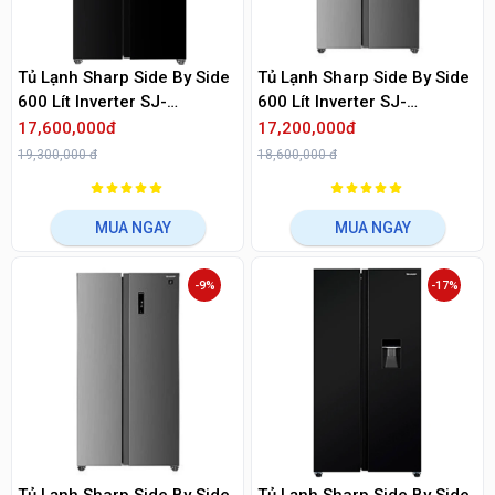
Tủ Lạnh Sharp Side By Side
Tủ Lạnh Sharp Side By Side
600 Lít Inverter SJ-
600 Lít Inverter SJ-
SBXP600VG-BK
SBXP600V-DS
17,600,000đ
17,200,000đ
19,300,000 đ
18,600,000 đ
MUA NGAY
MUA NGAY
-9%
-17%