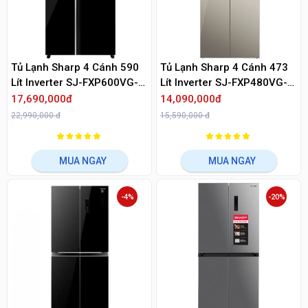
Tủ Lạnh Sharp 4 Cánh 590
Tủ Lạnh Sharp 4 Cánh 473
Lít Inverter SJ-FXP600VG-
Lít Inverter SJ-FXP480VG-
BK
CH
17,690,000đ
14,090,000đ
22,990,000 đ
15,590,000 đ
MUA NGAY
MUA NGAY
-4%
-20%