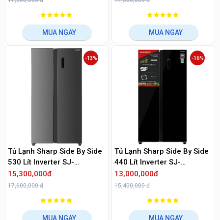
17,300,000 đ
17,500,000 đ
MUA NGAY
MUA NGAY
-13%
-16%
Tủ Lạnh Sharp Side By Side
Tủ Lạnh Sharp Side By Side
530 Lít Inverter SJ-
440 Lít Inverter SJ-
SBX530V-SL
SBX440VG-BK
15,300,000đ
13,000,000đ
17,600,000 đ
15,400,000 đ
MUA NGAY
MUA NGAY