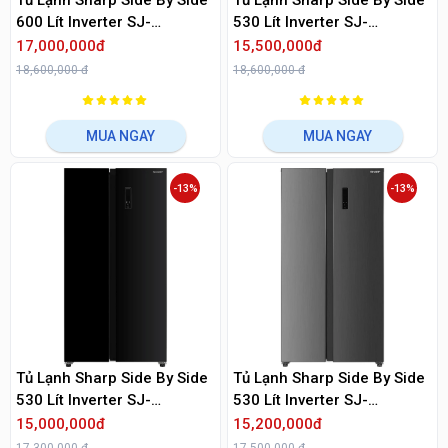
Tủ Lạnh Sharp Side By Side
Tủ Lạnh Sharp Side By Side
600 Lít Inverter SJ-
530 Lít Inverter SJ-
SBXP600V-SL
SBX530WD-DG
17,000,000đ
15,500,000đ
18,600,000 đ
18,600,000 đ
MUA NGAY
MUA NGAY
-13%
-13%
Tủ Lạnh Sharp Side By Side
Tủ Lạnh Sharp Side By Side
530 Lít Inverter SJ-
530 Lít Inverter SJ-
SBX530VG-BK
SBX530V-DS
15,000,000đ
15,200,000đ