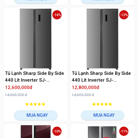
-14%
-12%
Tủ Lạnh Sharp Side By Side
Tủ Lạnh Sharp Side By Side
440 Lít Inverter SJ-
440 Lít Inverter SJ-
SBX440V-DS
SBX440V-SL
12,600,000đ
12,800,000đ
14,600,000 đ
14,600,000 đ
MUA NGAY
MUA NGAY
-10%
-11%