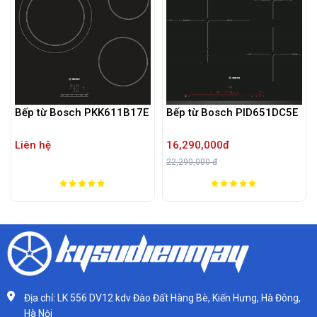
Bếp từ Bosch PKK611B17E
Bếp từ Bosch PID651DC5E
Liên hệ
16,290,000đ
22,290,000 đ
Địa chỉ: LK 556 DV12 kdv Đào Đất Hàng Bè, Kiến Hưng, Hà Đông,
Hà Nội