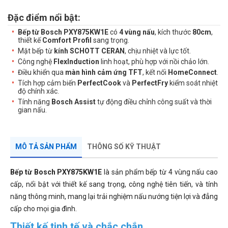
Đặc điểm nổi bật:
Bếp từ Bosch PXY875KW1E
có
4 vùng nấu
, kích thước
80cm
,
thiết kế
Comfort Profil
sang trọng.
Mặt bếp từ
kính SCHOTT CERAN
, chịu nhiệt và lực tốt.
Công nghệ
FlexInduction
linh hoạt, phù hợp với nồi chảo lớn.
Điều khiển qua
màn hình cảm ứng TFT
, kết nối
HomeConnect
.
Tích hợp cảm biến
PerfectCook
và
PerfectFry
kiểm soát nhiệt
độ chính xác.
Tính năng
Bosch Assist
tự động điều chỉnh công suất và thời
gian nấu.
MÔ TẢ SẢN PHẨM
THÔNG SỐ KỸ THUẬT
Bếp từ Bosch PXY875KW1E
là sản phẩm bếp từ 4 vùng nấu cao
cấp, nổi bật với thiết kế sang trọng, công nghệ tiên tiến, và tính
năng thông minh, mang lại trải nghiệm nấu nướng tiện lợi và đẳng
cấp cho mọi gia đình.
Thiết kế tinh tế và chắc chắn