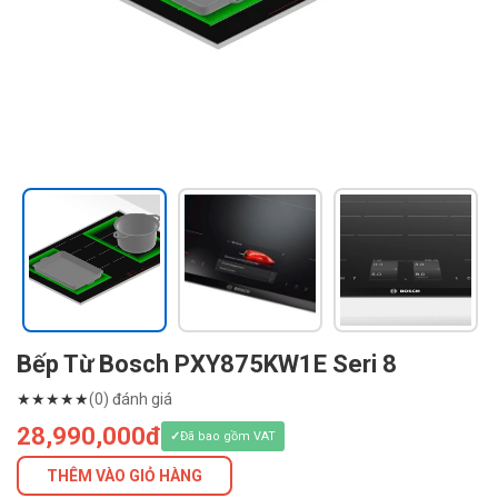
Bếp Từ Bosch PXY875KW1E Seri 8
★
★
★
★
★
(0) đánh giá
28,990,000đ
Đã bao gồm VAT
THÊM VÀO GIỎ HÀNG