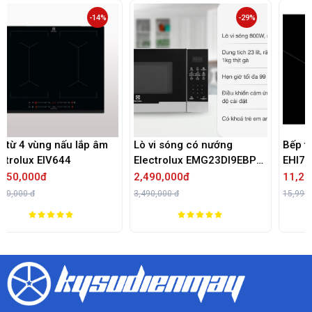
-14%
-29%
-
lắp âm
Lò vi sóng có nướng
Bếp từ đôi Electrolux
Electrolux EMG23DI9EBP
EHI7280BB
23 lít
2,490,000đ
11,290,000đ
3,490,000 đ
15,990,000 đ