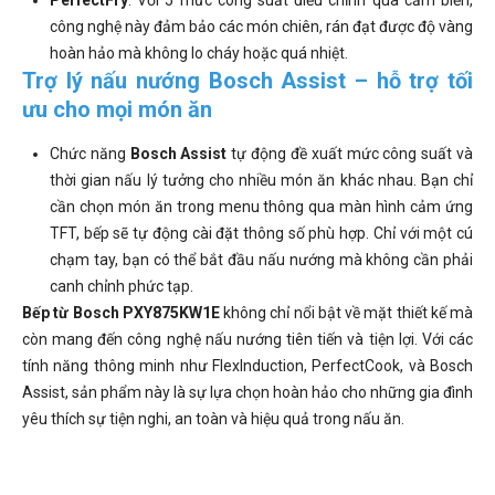
PerfectFry
: Với 5 mức công suất điều chỉnh qua cảm biến,
công nghệ này đảm bảo các món chiên, rán đạt được độ vàng
hoàn hảo mà không lo cháy hoặc quá nhiệt.
Trợ lý nấu nướng Bosch Assist – hỗ trợ tối
ưu cho mọi món ăn
Chức năng
Bosch Assist
tự động đề xuất mức công suất và
thời gian nấu lý tưởng cho nhiều món ăn khác nhau. Bạn chỉ
cần chọn món ăn trong menu thông qua màn hình cảm ứng
TFT, bếp sẽ tự động cài đặt thông số phù hợp. Chỉ với một cú
chạm tay, bạn có thể bắt đầu nấu nướng mà không cần phải
canh chỉnh phức tạp.
Bếp từ Bosch PXY875KW1E
không chỉ nổi bật về mặt thiết kế mà
còn mang đến công nghệ nấu nướng tiên tiến và tiện lợi. Với các
tính năng thông minh như FlexInduction, PerfectCook, và Bosch
Assist, sản phẩm này là sự lựa chọn hoàn hảo cho những gia đình
yêu thích sự tiện nghi, an toàn và hiệu quả trong nấu ăn.