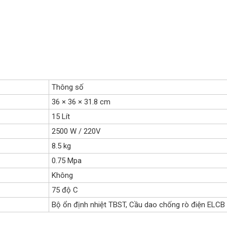
Thông số
36 × 36 × 31.8 cm
15 Lít
2500 W / 220V
8.5 kg
0.75 Mpa
Không
75 độ C
Bộ ổn định nhiệt TBST, Cầu dao chống rò điện ELCB