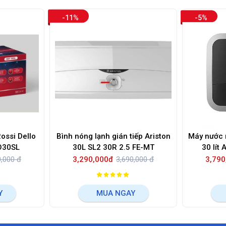
-11%
-5%
ossi Dello
Bình nóng lạnh gián tiếp Ariston
Máy nước n
gang RDO30SL
30L SL2 30R 2.5 FE-MT
30 lít
0,000 đ
3,290,000đ
3,690,000 đ
3,790
Y
MUA NGAY