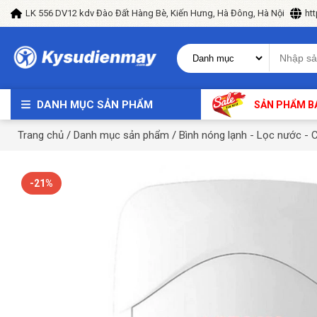
LK 556 DV12 kdv Đào Đất Hàng Bè, Kiến Hưng, Hà Đông, Hà Nội
ht
DANH MỤC SẢN PHẨM
SẢN PHẨM B
Trang chủ
/
Danh mục sản phẩm
/
Bình nóng lạnh - Lọc nước - 
-21%