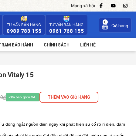
Mạng xã hội
0
TƯ VẤN BÁN HÀNG
TƯ VẤN BÁN HÀNG
Giỏ hàng
0989 783 155
0961 768 155
TRẠM BẢO HÀNH
CHÍNH SÁCH
LIÊN HỆ
n Vitaly 15
00₫
THÊM VÀO GIỎ HÀNG
Đã bao gồm VAT
 Tự động ngắt nguồn điện ngay khi phát hiện sự cố rò rỉ điện, đảm 
Ngắt gia nhiệt khi nước đạt đến nhiệt độ cài đặt, giúp duy trì sự ổn 