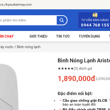
tps://kysudienmay.com
TƯ VẤN BÁN HÀNG
0944 768 155
ÁN CHẠY
GIỚI THIỆU
TIN TỨC
TUYỂN DỤNG
Cây nước
/
Bình nóng lạnh
Bình Nóng Lạnh Aristo
★
★
★
★
★
(0) đánh giá
1,890,000đ
2,390,0
Đặc điểm nổi bật:
Cầu giao chống giật ELCB
:
bảo an toàn tuyệt đối.
Bộ điều chỉnh nhiệt TBSE
: 