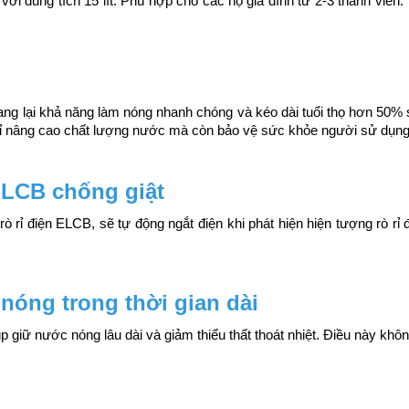
ới dung tích 15 lít. Phù hợp cho các hộ gia đình từ 2-3 thành viên. 
ng lại khả năng làm nóng nhanh chóng và kéo dài tuổi thọ hơn 50% 
hỉ nâng cao chất lượng nước mà còn bảo vệ sức khỏe người sử dụng
ELCB chống giật
rò rỉ điện ELCB, sẽ tự động ngắt điện khi phát hiện hiện tượng rò r
nóng trong thời gian dài
p giữ nước nóng lâu dài và giảm thiểu thất thoát nhiệt. Điều này khô