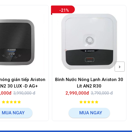
-21%
óng gián tiếp Ariston
Bình Nước Nóng Lạnh Ariston 30
 AN2 30 LUX -D AG+
Lít AN2 R30
,000đ
3,990,000 đ
2,990,000đ
3,790,000 đ
MUA NGAY
MUA NGAY