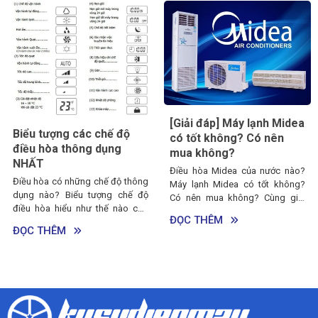
Máy lạnh Nagakawa có
[Giải đáp] Máy lạnh Midea
tốt không? Top 5 lý do
có tốt không? Có nên
nên mua điều hòa
mua không?
Nagakawa
Điều hòa Midea của nước nào?
Máy lạnh Nagakawa có t
ông
Máy lạnh Midea có tốt không?
không? Có nên mua điều h
 độ
Có nên mua không? Cùng giải
Nagakawa không? Cùng th
cho
đáp những thắc mắc này trong
ĐỌC THÊM
khảo bài viết này nhé!
ong
bài viết sau nhé!
ĐỌC THÊM