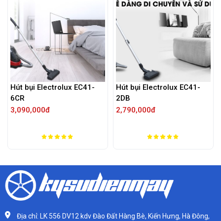
Hút bụi Electrolux EC41-
Hút bụi Electrolux EC41-
6CR
2DB
3,090,000đ
2,790,000đ
Địa chỉ: LK 556 DV12 kdv Đào Đất Hàng Bè, Kiến Hưng, Hà Đông,