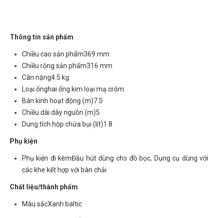
Thông tin sản phẩm
Chiều cao sản phẩm
369 mm
Chiều rộng sản phẩm
316 mm
Cân nặng
4.5 kg
Loại ống
hai ống kim loại mạ crôm
Bán kính hoạt động (m)
7.5
Chiều dài dây nguồn (m)
5
Dung tích hộp chứa bụi (lít)
1.8
Phụ kiện
Phụ kiện đi kèm
Đầu hút dùng cho đồ bọc, Dụng cụ dùng với
các khe kết hợp với bàn chải
Chất liệu/thành phẩm
Màu sắc
Xanh baltic