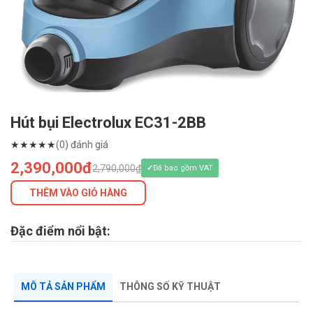
Hút bụi Electrolux EC31-2BB
★
★
★
★
★
(0) đánh giá
2,390,000đ
2,790,000₫
Đã bao gồm VAT
THÊM VÀO GIỎ HÀNG
Đặc điểm nổi bật:
MÔ TẢ SẢN PHẨM
THÔNG SỐ KỸ THUẬT