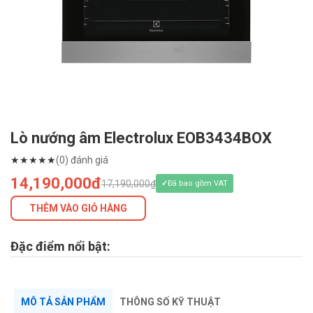
Lò nướng âm Electrolux EOB3434BOX
★
★
★
★
★
(0) đánh giá
14,190,000đ
17,190,000₫
Đã bao gồm VAT
THÊM VÀO GIỎ HÀNG
Đặc điểm nổi bật:
MÔ TẢ SẢN PHẨM
THÔNG SỐ KỸ THUẬT