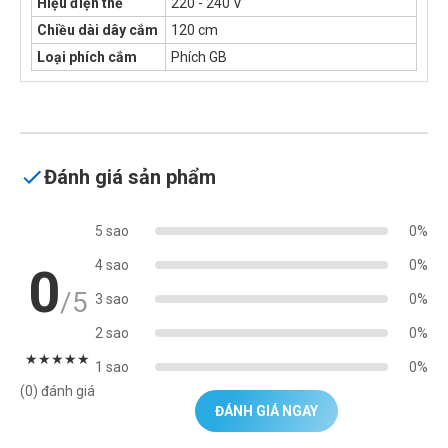
Hiệu điện thế
220 - 240 V
Chiều dài dây cắm
120 cm
Loại phích cắm
Phích GB
Đánh giá sản phẩm
5 sao
0%
4 sao
0%
0
/5
3 sao
0%
2 sao
0%
★
★
★
★
★
1 sao
0%
(0) đánh giá
ĐÁNH GIÁ NGAY