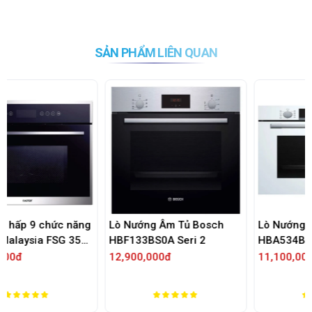
SẢN PHẨM LIÊN QUAN
ăng
Lò Nướng Âm Tủ Bosch
Lò Nướng Âm Tủ Bosch
5
HBF133BS0A Seri 2
HBA534BW0 Seri 4 Màu
Trắng
12,900,000đ
11,100,000đ