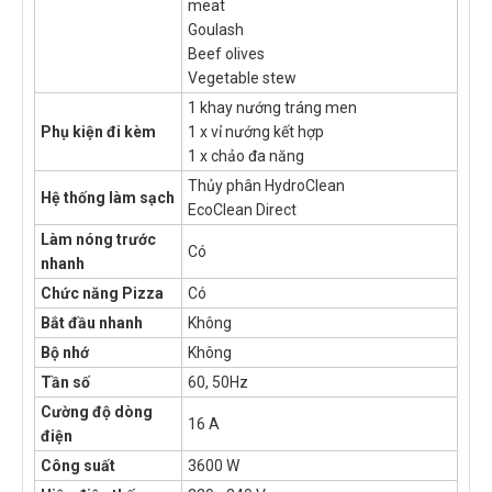
meat
Goulash
Beef olives
Vegetable stew
1 khay nướng tráng men
Phụ kiện đi kèm
1 x vỉ nướng kết hợp
1 x chảo đa năng
Thủy phân HydroClean
Hệ thống làm sạch
EcoClean Direct
Làm nóng trước
Có
nhanh
Chức năng Pizza
Có
Bắt đầu nhanh
Không
Bộ nhớ
Không
Tần số
60, 50Hz
Cường độ dòng
16 A
điện
Công suất
3600 W