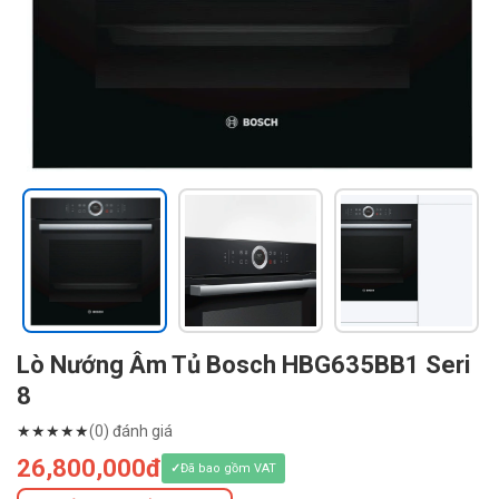
Lò Nướng Âm Tủ Bosch HBG635BB1 Seri
8
★
★
★
★
★
(0) đánh giá
26,800,000đ
Đã bao gồm VAT