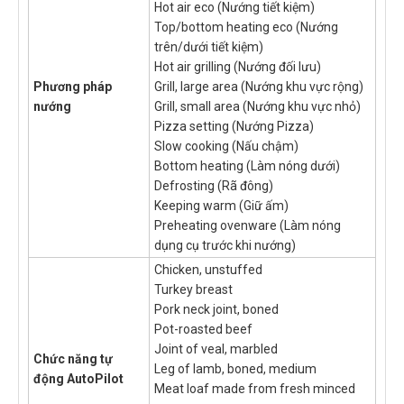
Hot air eco (Nướng tiết kiệm)
Top/bottom heating eco (Nướng
trên/dưới tiết kiệm)
Hot air grilling (Nướng đối lưu)
Phương pháp
Grill, large area (Nướng khu vực rộng)
nướng
Grill, small area (Nướng khu vực nhỏ)
Pizza setting (Nướng Pizza)
Slow cooking (Nấu chậm)
Bottom heating (Làm nóng dưới)
Defrosting (Rã đông)
Keeping warm (Giữ ấm)
Preheating ovenware (Làm nóng
dụng cụ trước khi nướng)
Chicken, unstuffed
Turkey breast
Pork neck joint, boned
Pot-roasted beef
Joint of veal, marbled
Chức năng tự
Leg of lamb, boned, medium
động AutoPilot
Meat loaf made from fresh minced