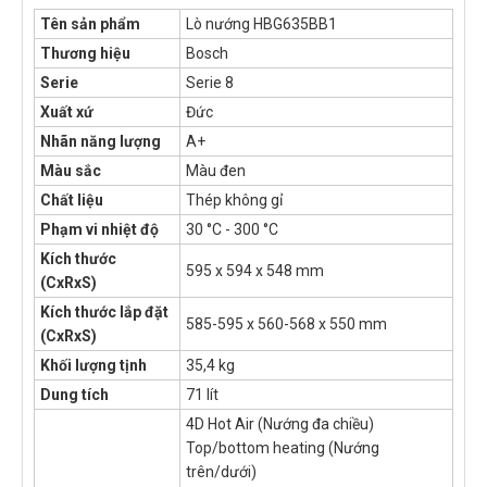
Tên sản phẩm
Lò nướng HBG635BB1
Thương hiệu
Bosch
Serie
Serie 8
Xuất xứ
Đức
Nhãn năng lượng
A+
Màu sắc
Màu đen
Chất liệu
Thép không gỉ
Phạm vi nhiệt độ
30 °C - 300 °C
Kích thước
595 x 594 x 548 mm
(CxRxS)
Kích thước lắp đặt
585-595 x 560-568 x 550 mm
(CxRxS)
Khối lượng tịnh
35,4 kg
Dung tích
71 lít
4D Hot Air (Nướng đa chiều)
Top/bottom heating (Nướng
trên/dưới)