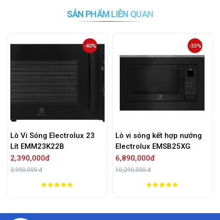
SẢN PHẨM LIÊN QUAN
-40%
-33%
Lò Vi Sóng Electrolux 23
Lò vi sóng kết hợp nướng
Lít EMM23K22B
Electrolux EMSB25XG
2,390,000đ
6,890,000đ
3,990,000 đ
10,290,000 đ