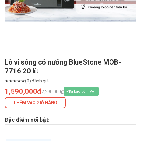
Lò vi sóng có nướng BlueStone MOB-
7716 20 lít
★
★
★
★
★
(0) đánh giá
1,590,000đ
2,290,000₫
Đã bao gồm VAT
THÊM VÀO GIỎ HÀNG
Đặc điểm nổi bật: