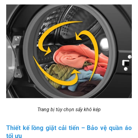
Trang bị tùy chọn sấy khô kép
Thiết kế lồng giặt cải tiến – Bảo vệ quần áo
tối ưu