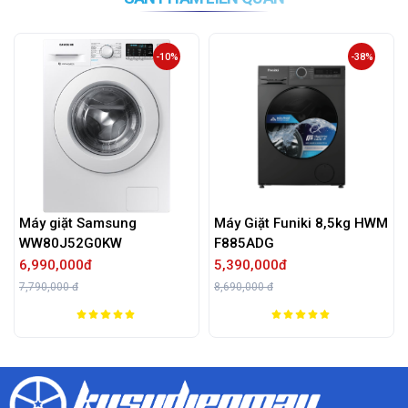
-10%
-38%
Máy Giặt Funiki 8,5kg HWM
Máy Giặt LG Inverter 
F885ADG
FB1209S6M
5,390,000đ
7,090,000đ
8,690,000 đ
15,000,000 đ