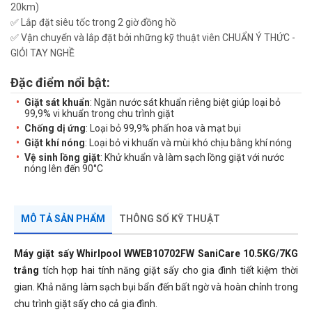
20km)
✅ Lắp đặt siêu tốc trong 2 giờ đồng hồ
✅ Vận chuyển và lắp đặt bởi những kỹ thuật viên CHUẨN Ý THỨC -
GIỎI TAY NGHỀ
Đặc điểm nổi bật:
Giặt sát khuẩn
: Ngăn nước sát khuẩn riêng biệt giúp loại bỏ
99,9% vi khuẩn trong chu trình giặt
Chống dị ứng
: Loại bỏ 99,9% phấn hoa và mạt bụi
Giặt khí nóng
: Loại bỏ vi khuẩn và mùi khó chịu bằng khí nóng
Vệ sinh lồng giặt
: Khử khuẩn và làm sạch lồng giặt với nước
nóng lên đến 90°C
MÔ TẢ SẢN PHẨM
THÔNG SỐ KỸ THUẬT
Máy giặt sấy Whirlpool WWEB10702FW SaniCare 10.5KG/7KG
trắng
tích hợp hai tính năng giặt sấy cho gia đình tiết kiệm thời
gian. Khả năng làm sạch bụi bẩn đến bất ngờ và hoàn chỉnh trong
chu trình giặt sấy cho cả gia đình.