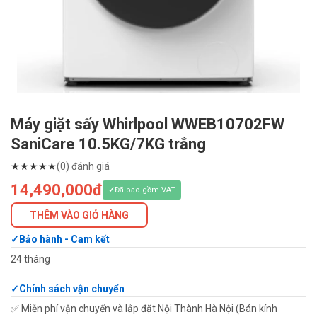
Máy giặt sấy Whirlpool WWEB10702FW
SaniCare 10.5KG/7KG trắng
★
★
★
★
★
(0) đánh giá
14,490,000đ
Đã bao gồm VAT
THÊM VÀO GIỎ HÀNG
Bảo hành - Cam kết
24 tháng
Chính sách vận chuyển
✅ Miễn phí vận chuyển và lắp đặt Nội Thành Hà Nội (Bán kính