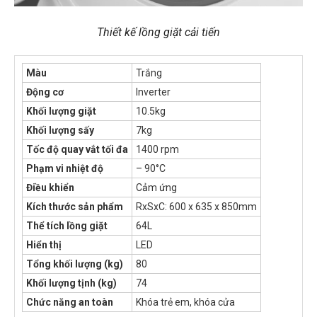
Thiết kế lồng giặt cải tiến
Màu
Trắng
Động cơ
Inverter
Khối lượng giặt
10.5kg
Khối lượng sấy
7kg
Tốc độ quay vắt tối đa
1400 rpm
Phạm vi nhiệt độ
– 90°C
Điều khiển
Cảm ứng
Kích thước sản phẩm
RxSxC: 600 x 635 x 850mm
Thể tích lồng giặt
64L
Hiển thị
LED
Tổng khối lượng (kg)
80
Khối lượng tịnh (kg)
74
Chức năng an toàn
Khóa trẻ em, khóa cửa