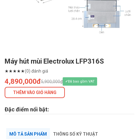
Máy hút mùi Electrolux LFP316S
★
★
★
★
★
(0) đánh giá
4,890,000đ
5,900,000₫
Đã bao gồm VAT
THÊM VÀO GIỎ HÀNG
Đặc điểm nổi bật:
MÔ TẢ SẢN PHẨM
THÔNG SỐ KỸ THUẬT