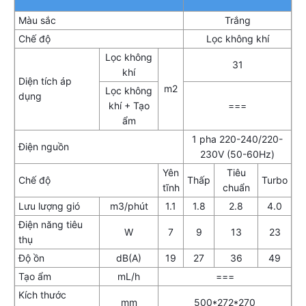
Màu sắc
Trắng
Chế độ
Lọc không khí
Lọc không
31
khí
Diện tích áp
m2
Lọc không
dụng
khí + Tạo
===
ẩm
1 pha 220-240/220-
Điện nguồn
230V (50-60Hz)
Yên
Tiêu
Chế độ
Thấp
Turbo
tĩnh
chuẩn
Lưu lượng gió
m3/phút
1.1
1.8
2.8
4.0
Điện năng tiêu
W
7
9
13
23
thụ
Độ ồn
dB(A)
19
27
36
49
Tạo ẩm
mL/h
===
Kích thước
mm
500*272*270