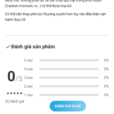
được hút. Không phải tất cả các chất độc hại trong khói thuốc
(Cacbon monoxit, vv…) có thể được loại bỏ
Có thể cần thay phin lọc thường xuyên hơn tùy vào điều kiện vận
hành thực tế.
Đánh giá sản phẩm
5 sao
0%
4 sao
0%
0
/5
3 sao
0%
2 sao
0%
★
★
★
★
★
1 sao
0%
(0) đánh giá
ĐÁNH GIÁ NGAY