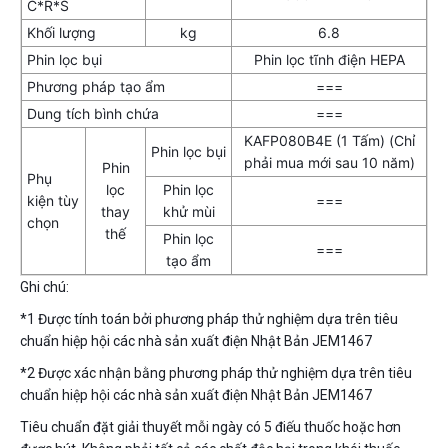
C*R*S
Khối lượng
kg
6.8
Phin lọc bụi
Phin lọc tĩnh điện HEPA
Phương pháp tạo ẩm
===
Dung tích bình chứa
===
KAFP080B4E (1 Tấm) (Chỉ
Phin lọc bụi
phải mua mới sau 10 năm)
Phin
Phụ
lọc
Phin lọc
kiện tùy
===
thay
khử mùi
chọn
thế
Phin lọc
===
tạo ẩm
Ghi chú:
*1 Được tính toán bởi phương pháp thử nghiệm dựa trên tiêu
chuẩn hiệp hội các nhà sản xuất điện Nhật Bản JEM1467
*2 Được xác nhận bằng phương pháp thử nghiệm dựa trên tiêu
chuẩn hiệp hội các nhà sản xuất điện Nhật Bản JEM1467
Tiêu chuẩn đặt giải thuyết mỗi ngày có 5 điếu thuốc hoặc hơn