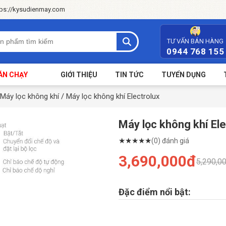
tps://kysudienmay.com
TƯ VẤN BÁN HÀNG
0944 768 155
ÁN CHẠY
GIỚI THIỆU
TIN TỨC
TUYỂN DỤNG
Máy lọc không khí
/
Máy lọc không khí Electrolux
Máy lọc không khí El
★
★
★
★
★
(0) đánh giá
3,690,000đ
5,290,0
Đặc điểm nổi bật: