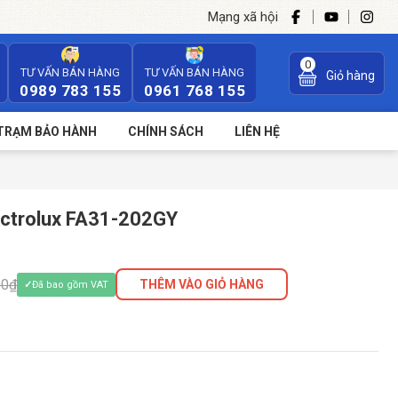
Mạng xã hội
0
TƯ VẤN BÁN HÀNG
TƯ VẤN BÁN HÀNG
Giỏ hàng
0989 783 155
0961 768 155
TRẠM BẢO HÀNH
CHÍNH SÁCH
LIÊN HỆ
ectrolux FA31-202GY
00₫
THÊM VÀO GIỎ HÀNG
Đã bao gồm VAT