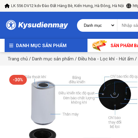
LK 556 DV12 kdv Đào Đất Hàng Bè, Kiến Hưng, Hà Đông, Hà Nội
ht
DANH MỤC SẢN PHẨM
SẢN PHẨM B
Trang chủ
/
Danh mục sản phẩm
/
Điều hòa - Lọc khí - Hút ẩm
/
-30%