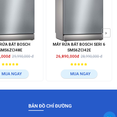
RỬA BÁT BOSCH
MÁY RỬA BÁT BOSCH SERI 6
SMS6ZCI48E
SMS6ZCI42E
,000đ
29,990,000 đ
26,890,000đ
28,990,000 đ
MUA NGAY
MUA NGAY
BẢN ĐỒ CHỈ ĐƯỜNG