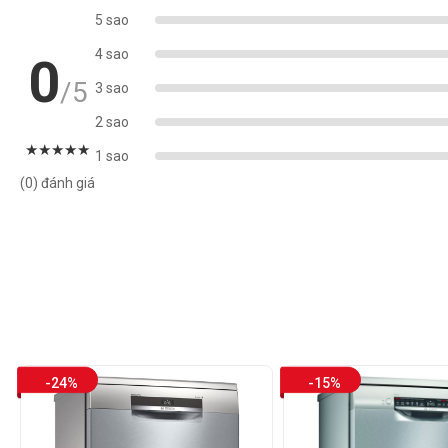
5 sao
4 sao
0
/5
3 sao
2 sao
★
★
★
★
★
1 sao
(0) đánh giá
-24%
-15%