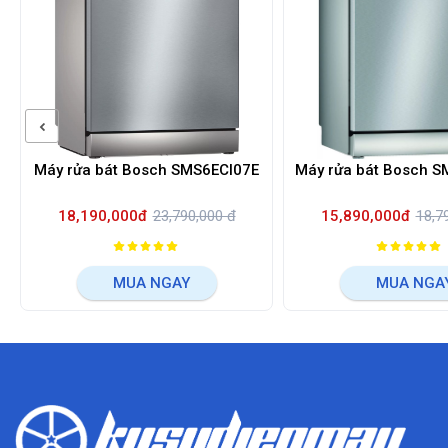
Máy rửa bát Bosch SMS6ECI07E
Máy rửa bát Bosch 
18,190,000đ
23,790,000 đ
15,890,000đ
18,7
MUA NGAY
MUA NGA