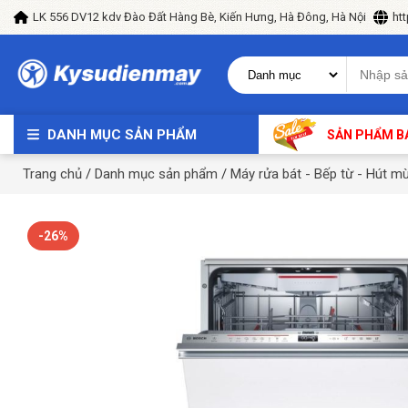
LK 556 DV12 kdv Đào Đất Hàng Bè, Kiến Hưng, Hà Đông, Hà Nội
ht
DANH MỤC SẢN PHẨM
SẢN PHẨM B
Trang chủ
/
Danh mục sản phẩm
/
Máy rửa bát - Bếp từ - Hút mù
-26%