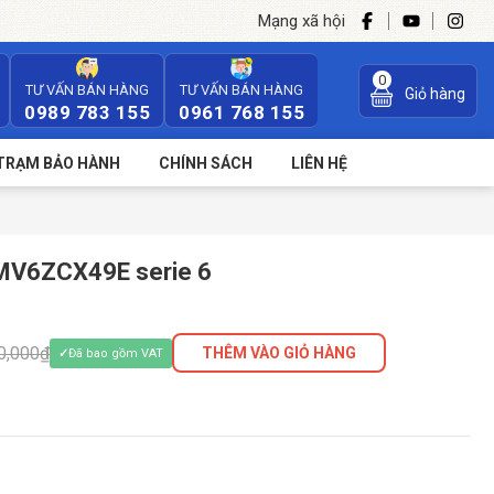
Mạng xã hội
0
TƯ VẤN BÁN HÀNG
TƯ VẤN BÁN HÀNG
Giỏ hàng
0989 783 155
0961 768 155
TRẠM BẢO HÀNH
CHÍNH SÁCH
LIÊN HỆ
SMV6ZCX49E serie 6
0,000₫
THÊM VÀO GIỎ HÀNG
Đã bao gồm VAT