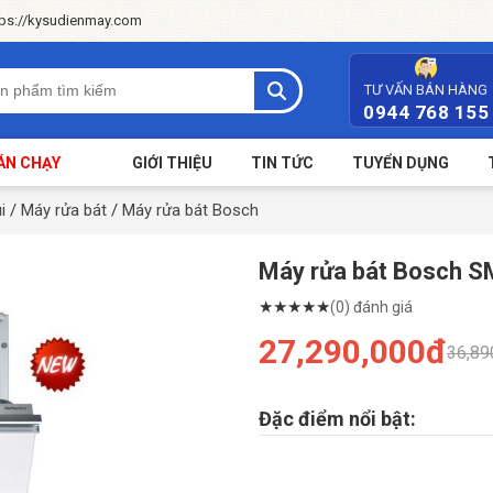
tps://kysudienmay.com
TƯ VẤN BÁN HÀNG
0944 768 155
ÁN CHẠY
GIỚI THIỆU
TIN TỨC
TUYỂN DỤNG
i
/
Máy rửa bát
/
Máy rửa bát Bosch
Máy rửa bát Bosch 
★
★
★
★
★
(0) đánh giá
27,290,000đ
36,89
Đặc điểm nổi bật: