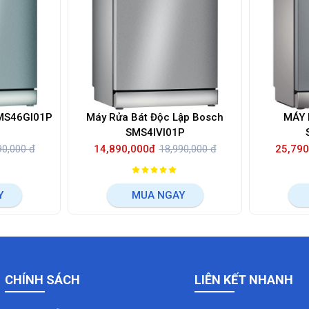
SMS46GI01P
Máy Rửa Bát Độc Lập Bosch
MÁY 
SMS4IVI01P
90,000 đ
14,890,000đ
18,990,000 đ
25,790
Y
MUA NGAY
CHÍNH SÁCH
LIÊN KẾT NHANH