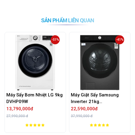
SẢN PHẨM LIÊN QUAN
-51%
-41%
m Nhiệt LG 9kg
Máy Giặt Sấy Samsung
Máy Giặt Sấy
Inverter 21kg
Inverter 14 kg
WD21B6400KV/SV
WD14BB944
0đ
22,590,000đ
13,390,000đ
37,990,000 đ
24,990,000 đ