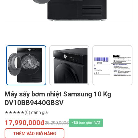
Máy sấy bơm nhiệt Samsung 10 Kg
DV10BB9440GBSV
★
★
★
★
★
(0) đánh giá
17,990,000đ
28,290,000₫
Đã bao gồm VAT
THÊM VÀO GIỎ HÀNG