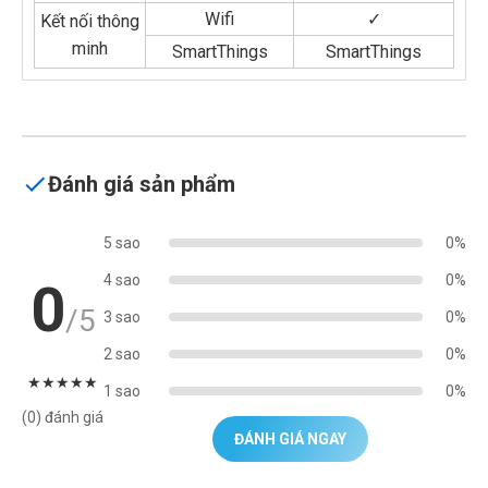
Wifi
✓
Kết nối thông
minh
SmartThings
SmartThings
Đánh giá sản phẩm
5 sao
0%
4 sao
0%
0
/5
3 sao
0%
2 sao
0%
★
★
★
★
★
1 sao
0%
(0) đánh giá
ĐÁNH GIÁ NGAY