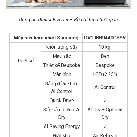
Động cơ Digital Inverter – Bền bỉ theo thời gian
Máy sấy bơm nhiệt Samsung
DV10BB9440GBSV
Khối lượng sấy
10 kg
Màu sắc
Đen
Thiết kế
Thiết kế Bespoke
Bespoke
Màn hình
LCD (2.25'')
Bảng điều khiển
AI Control
AI Control
Quick Drive
✓
Sấy cảm biến / AI
AI Dry + Optimal
Dry
Dry
AI Saving Energy
✓
Giặt khô
Air Refresh