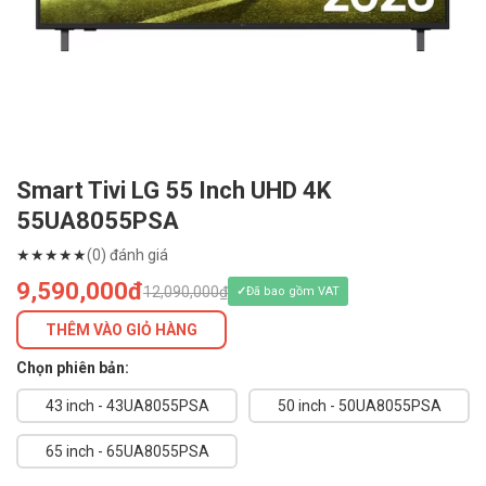
Smart Tivi LG 55 Inch UHD 4K
55UA8055PSA
★
★
★
★
★
(0) đánh giá
9,590,000đ
12,090,000₫
Đã bao gồm VAT
THÊM VÀO GIỎ HÀNG
Chọn phiên bản:
43 inch - 43UA8055PSA
50 inch - 50UA8055PSA
65 inch - 65UA8055PSA