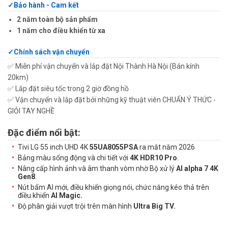
Bảo hành - Cam kết
2 năm toàn bộ sản phẩm
1 năm cho điều khiển từ xa
Chính sách vận chuyển
✅ Miễn phí vận chuyển và lắp đặt Nội Thành Hà Nội (Bán kính
20km)
✅ Lắp đặt siêu tốc trong 2 giờ đồng hồ
✅ Vận chuyển và lắp đặt bởi những kỹ thuật viên CHUẨN Ý THỨC -
GIỎI TAY NGHỀ
Đặc điểm nổi bật:
Tivi LG 55 inch UHD 4K
55UA8055PSA
ra mắt năm 2026
Bảng màu sống động và chi tiết với
4K HDR10 Pro
.
Nâng cấp hình ảnh và âm thanh vòm nhờ Bộ xử lý
AI alpha 7 4K
Gen8
.
Nút bấm AI mới, điều khiển giọng nói, chức năng kéo thả trên
điều khiển
AI Magic.
Độ phân giải vượt trội trên màn hình
Ultra Big TV.