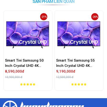
SẢN PHẨM LIÊN QUAN
-21%
-26%
Smart Tivi Samsung 50
Smart Tivi Samsung 55
Inch Crystal UHD 4K
Inch Crystal UHD 4K
UA50U8500F
UA55U8500F
8,590,000đ
9,190,000đ
10,900,000 đ
12,500,000 đ