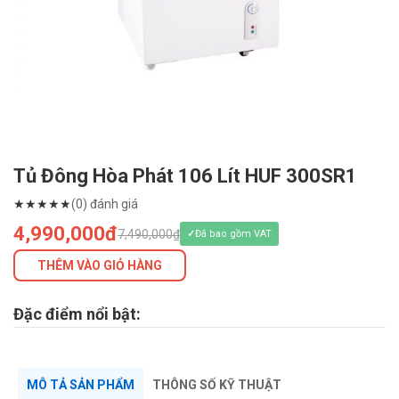
Tủ Đông Hòa Phát 106 Lít HUF 300SR1
★
★
★
★
★
(0) đánh giá
4,990,000đ
7,490,000₫
Đã bao gồm VAT
THÊM VÀO GIỎ HÀNG
Đặc điểm nổi bật:
MÔ TẢ SẢN PHẨM
THÔNG SỐ KỸ THUẬT