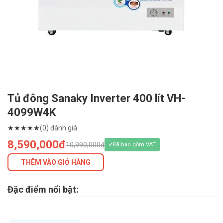
Tủ đông Sanaky Inverter 400 lít VH-
4099W4K
★
★
★
★
★
(0) đánh giá
8,590,000đ
10,990,000₫
Đã bao gồm VAT
THÊM VÀO GIỎ HÀNG
Đặc điểm nổi bật: