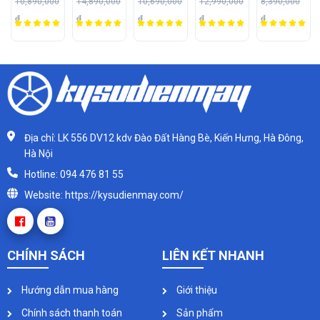
10,890,000
14,890,000
10,690,000
12,990,000
8,390,000
5699W1,
6699W3
3
VH-
đ
đ
đ
đ
đ
2 ngăn
660 lít
2899W3
đông và
mát
Địa chỉ: LK 556 DV12 kdv Đào Đất Hàng Bè, Kiến Hưng, Hà Đông,
Hà Nội
Hotline: 094 476 81 55
Website: https://kysudienmay.com/
CHÍNH SÁCH
LIÊN KẾT NHANH
Hướng dẫn mua hàng
Giới thiệu
Chính sách thanh toán
Sản phẩm