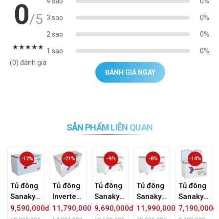
4 sao
0%
0
/5
3 sao
0%
2 sao
0%
★
★
★
★
★
1 sao
0%
(0) đánh giá
ĐÁNH GIÁ NGAY
SẢN PHẨM LIÊN QUAN
-12%
-21%
-9%
-8%
-14%
Tủ đông
Tủ đông
Tủ đông
Tủ đông
Tủ đông
Sanaky
Inverter
Sanaky
Sanaky
Sanaky
569L
Sanaky
VH-
VH-
280 lít
9,590,000đ
11,790,000đ
9,690,000đ
11,990,000đ
7,190,000đ
VH-
VH-
5699HY
5699HY
inverter