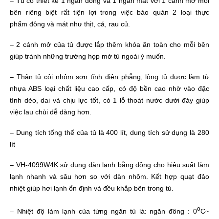
– Tủ có thiết kế 1 ngăn đông và 1 ngăn mát với 1 cánh mở mỗi
bên riêng biệt rất tiện lợi trong việc bảo quản 2 loại thực
phẩm đông và mát như thịt, cá, rau củ.
– 2 cánh mở của tủ được lắp thêm khóa ăn toàn cho mỗi bên
giúp tránh những trường họp mở tủ ngoài ý muốn.
– Thân tủ côi nhôm sơn tĩnh điện phẳng, lòng tủ được làm từ
nhựa ABS
loại chất liệu cao cấp, có độ bền cao nhờ vào đặc
tính dẻo, dai và chịu lực tốt, có 1 lỗ thoát nước dưới đáy giúp
việc lau chùi dễ dàng hơn.
– Dung tích tổng thể của tủ là 400 lít, dung tích sử dụng là 280
lít
– VH-4099W4K sử dụng dàn lạnh bằng đồng cho hiệu suất làm
lạnh nhanh và sâu hơn so với dàn nhôm. Kết hợp quạt đảo
nhiệt giúp hơi lạnh ổn định và đều khắp bên trong tủ.
o
– Nhiệt độ làm lạnh của từng ngăn tủ là: ngăn đông : 0
C~