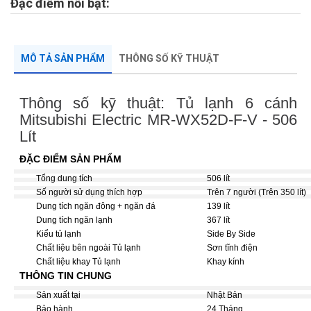
Đặc điểm nổi bật:
MÔ TẢ SẢN PHẨM
THÔNG SỐ KỸ THUẬT
Thông số kỹ thuật: Tủ lạnh 6 cánh
Mitsubishi Electric MR-WX52D-F-V - 506
Lít
ĐẶC ĐIỂM SẢN PHẨM
Tổng dung tích
506 lít
Số người sử dụng thích hợp
Trên 7 người (Trên 350 lít)
Dung tích ngăn đông + ngăn đá
139 lít
Dung tích ngăn lạnh
367 lít
Kiểu tủ lạnh
Side By Side
Chất liệu bên ngoài Tủ lạnh
Sơn tĩnh điện
Chất liệu khay Tủ lạnh
Khay kính
THÔNG TIN CHUNG
Sản xuất tại
Nhật Bản
Bảo hành
24 Tháng