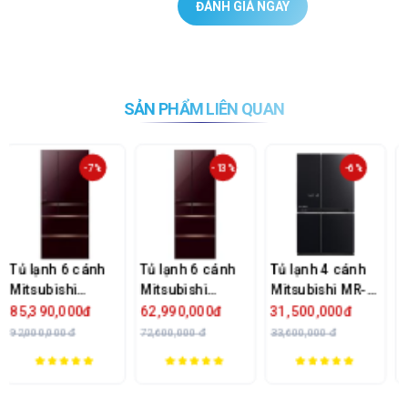
ĐÁNH GIÁ NGAY
SẢN PHẨM LIÊN QUAN
-7%
-13%
-6%
-
 cánh
Tủ lạnh 6 cánh
Tủ lạnh 4 cánh
Tủ lạnh 4 cá
i
Mitsubishi
Mitsubishi MR-
Mitsubishi 
MR-
Electric MR-
L78EN-GBK
L72EN-GSL
00đ
62,990,000đ
31,500,000đ
27,990,000đ
-V -
WX52D-BR-V -
Inverter - 635L
Inverter - 5
đ
72,600,000 đ
33,600,000 đ
32,890,000 đ
506 Lít