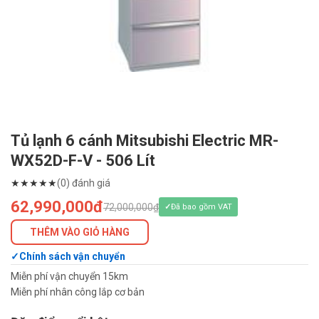
Tủ lạnh 6 cánh Mitsubishi Electric MR-
WX52D-F-V - 506 Lít
★
★
★
★
★
(0) đánh giá
62,990,000đ
72,000,000₫
Đã bao gồm VAT
THÊM VÀO GIỎ HÀNG
Chính sách vận chuyển
Miễn phí vận chuyển 15km
Miễn phí nhân công lắp cơ bản