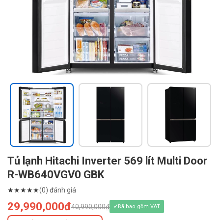
Tủ lạnh Hitachi Inverter 569 lít Multi Door
R-WB640VGV0 GBK
★
★
★
★
★
(0) đánh giá
29,990,000đ
40,990,000₫
Đã bao gồm VAT