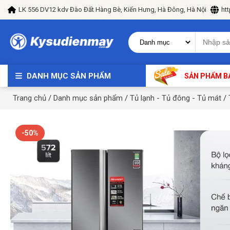
LK 556 DV12 kdv Đào Đất Hàng Bè, Kiến Hưng, Hà Đông, Hà Nội
ht
DANH MỤC SẢN PHẨM
SẢN PHẨM B
Trang chủ
/
Danh mục sản phẩm
/
Tủ lạnh - Tủ đông - Tủ mát
/
-50%