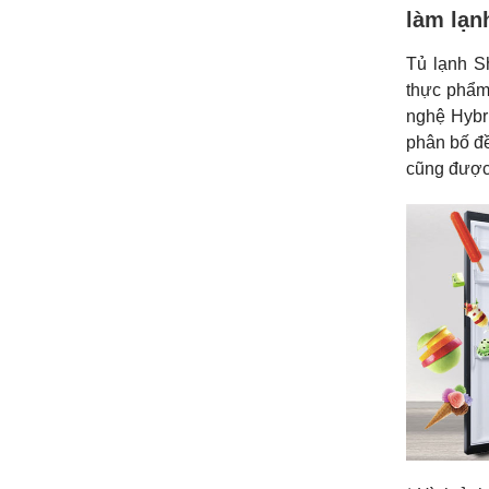
làm lạn
Tủ lạnh S
thực phẩm
nghệ Hybri
phân bố đề
cũng được