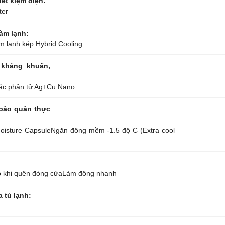
ết kiệm điện:
ter
àm lạnh:
m lạnh kép Hybrid Cooling
kháng khuẩn,
các phân tử Ag+Cu Nano
bảo quản thực
oisture Capsule
Ngăn đông mềm -1.5 độ C (Extra cool
 khi quên đóng cửa
Làm đông nhanh
a tủ lạnh: