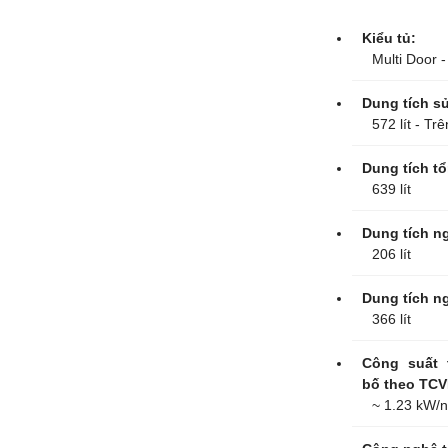
Kiểu tủ:
Multi Door 
Dung tích s
572 lít - Tr
Dung tích t
639 lít
Dung tích n
206 lít
Dung tích n
366 lít
Công suất 
bố theo TCV
~ 1.23 kW/