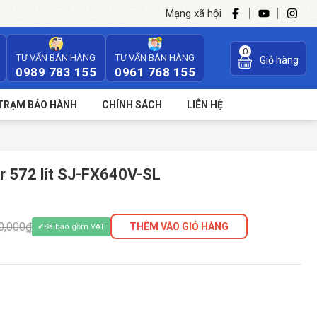
Mạng xã hội
0
TƯ VẤN BÁN HÀNG
TƯ VẤN BÁN HÀNG
Giỏ hàng
0989 783 155
0961 768 155
TRẠM BẢO HÀNH
CHÍNH SÁCH
LIÊN HỆ
er 572 lít SJ-FX640V-SL
0,000₫
THÊM VÀO GIỎ HÀNG
Đã bao gồm VAT