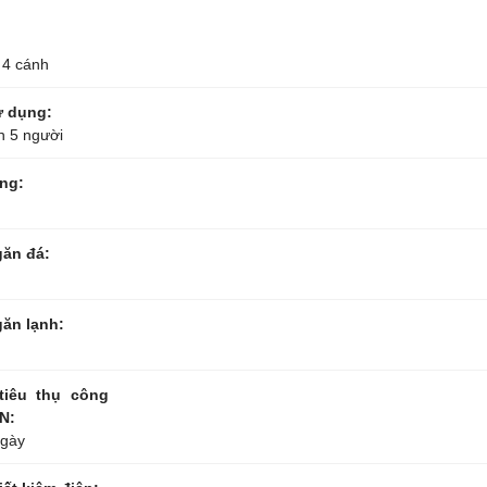
- 4 cánh
ử dụng:
ên 5 người
ổng:
găn đá:
găn lạnh:
tiêu thụ công
N:
ngày