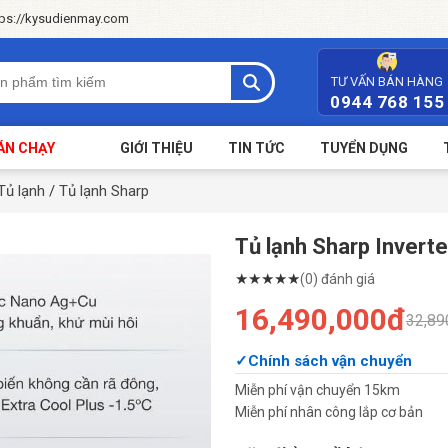
tps://kysudienmay.com
TƯ VẤN BÁN HÀNG
0944 768 155
ÁN CHẠY
GIỚI THIỆU
TIN TỨC
TUYỂN DỤNG
Tủ lạnh
/
Tủ lạnh Sharp
Tủ lạnh Sharp Invert
★
★
★
★
★
(0) đánh giá
16,490,000đ
32,89
Chính sách vận chuyển
Miễn phí vận chuyển 15km
Miễn phí nhân công lắp cơ bản