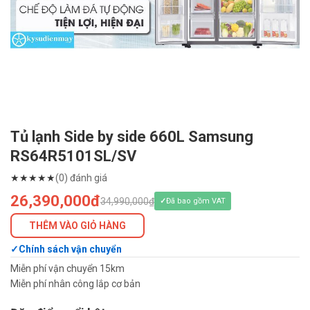
Tủ lạnh Side by side 660L Samsung
RS64R5101SL/SV
★
★
★
★
★
(0) đánh giá
26,390,000đ
34,990,000₫
Đã bao gồm VAT
THÊM VÀO GIỎ HÀNG
Chính sách vận chuyển
Miễn phí vận chuyển 15km
Miễn phí nhân công lắp cơ bản