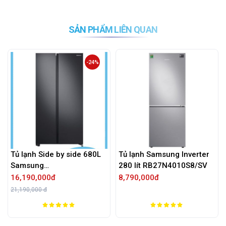
SẢN PHẨM LIÊN QUAN
-24%
Tủ lạnh Side by side 680L
Tủ lạnh Samsung Inverter
Samsung
280 lít RB27N4010S8/SV
RS62R5001B4/SV
16,190,000đ
8,790,000đ
21,190,000 đ