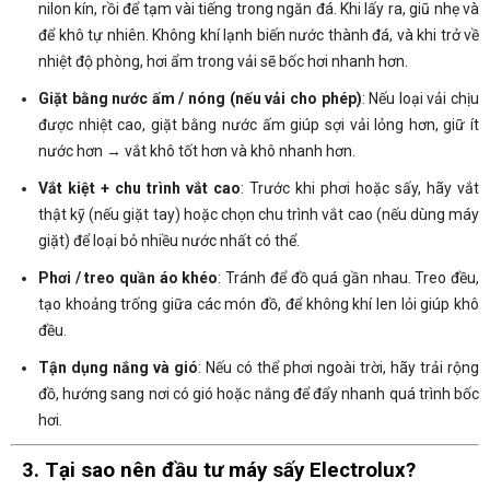
nilon kín, rồi để tạm vài tiếng trong ngăn đá. Khi lấy ra, giũ nhẹ và
để khô tự nhiên. Không khí lạnh biến nước thành đá, và khi trở về
nhiệt độ phòng, hơi ẩm trong vải sẽ bốc hơi nhanh hơn.
Giặt bằng nước ấm / nóng (nếu vải cho phép)
: Nếu loại vải chịu
được nhiệt cao, giặt bằng nước ấm giúp sợi vải lỏng hơn, giữ ít
nước hơn → vắt khô tốt hơn và khô nhanh hơn.
Vắt kiệt + chu trình vắt cao
: Trước khi phơi hoặc sấy, hãy vắt
thật kỹ (nếu giặt tay) hoặc chọn chu trình vắt cao (nếu dùng máy
giặt) để loại bỏ nhiều nước nhất có thể.
Phơi / treo quần áo khéo
: Tránh để đồ quá gần nhau. Treo đều,
tạo khoảng trống giữa các món đồ, để không khí len lỏi giúp khô
đều.
Tận dụng nắng và gió
: Nếu có thể phơi ngoài trời, hãy trải rộng
đồ, hướng sang nơi có gió hoặc nắng để đẩy nhanh quá trình bốc
hơi.
3. Tại sao nên đầu tư máy sấy Electrolux?