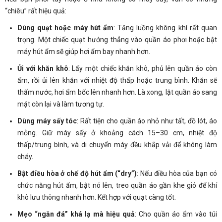
“chiêu” rất hiệu quả:
Dùng quạt hoặc máy hút ẩm
: Tăng luồng không khí rất quan
trọng. Một chiếc quạt hướng thẳng vào quần áo phơi hoặc bật
máy hút ẩm sẽ giúp hơi ẩm bay nhanh hơn.
Ủi với khăn khô
: Lấy một chiếc khăn khô, phủ lên quần áo còn
ẩm, rồi ủi lên khăn với nhiệt độ thấp hoặc trung bình. Khăn sẽ
thấm nước, hơi ẩm bốc lên nhanh hơn. Là xong, lật quần áo sang
mặt còn lại và làm tương tự.
Dùng máy sấy tóc
: Rất tiện cho quần áo nhỏ như tất, đồ lót, áo
mỏng. Giữ máy sấy ở khoảng cách 15–30 cm, nhiệt độ
thấp/trung bình, và di chuyển máy đều khắp vải để không làm
cháy.
Bật điều hòa ở chế độ hút ẩm (“dry”)
: Nếu điều hòa của bạn có
chức năng hút ẩm, bật nó lên, treo quần áo gần khe gió để khí
khô lưu thông nhanh hơn. Kết hợp với quạt càng tốt.
Mẹo “ngăn đá” khá lạ mà hiệu quả
: Cho quần áo ẩm vào túi