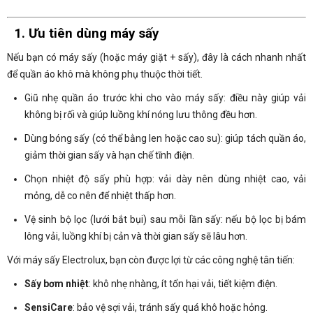
1. Ưu tiên dùng máy sấy
Nếu bạn có máy sấy (hoặc máy giặt + sấy), đây là cách nhanh nhất
để quần áo khô mà không phụ thuộc thời tiết.
Giũ nhẹ quần áo trước khi cho vào máy sấy: điều này giúp vải
không bị rối và giúp luồng khí nóng lưu thông đều hơn.
Dùng bóng sấy (có thể bằng len hoặc cao su): giúp tách quần áo,
giảm thời gian sấy và hạn chế tĩnh điện.
Chọn nhiệt độ sấy phù hợp: vải dày nên dùng nhiệt cao, vải
mỏng, dễ co nên để nhiệt thấp hơn.
Vệ sinh bộ lọc (lưới bắt bụi) sau mỗi lần sấy: nếu bộ lọc bị bám
lông vải, luồng khí bị cản và thời gian sấy sẽ lâu hơn.
Với máy sấy Electrolux, bạn còn được lợi từ các công nghệ tân tiến:
Sấy bơm nhiệt
: khô nhẹ nhàng, ít tổn hại vải, tiết kiệm điện.
SensiCare
: bảo vệ sợi vải, tránh sấy quá khô hoặc hỏng.