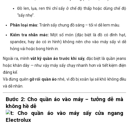
Đồ len, lụa, ren thì chỉ sấy ở chế độ thấp hoặc dùng chế độ
“sấy nhẹ”.
Phân loại màu:
Tránh sấy chung đồ sáng – tối vì dễ lem màu.
Kiểm tra nhãn mác:
Một số món (đặc biệt là đồ có đính hạt,
spandex, hay áo có in hình) không nên cho vào máy sấy vì dễ
hỏng vải hoặc bong hình in.
Ngoài ra, mình
vắt kỹ quần áo trước khi sấy
, đặc biệt là quần jeans
hoặc khăn dày — như vậy máy sấy chạy nhanh hơn và tiết kiệm điện
đáng kể.
Và đừng quên
gỡ rối quần áo
nhé, vì đồ bị xoắn lại sẽ khô không đều
và dễ nhăn.
Bước 2: Cho quần áo vào máy – tưởng dễ mà
không hề dễ