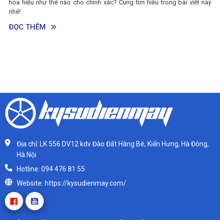
hòa hiểu như thế nào cho chính xác? Cùng tìm hiểu trong bài viết này
nhé!
ĐỌC THÊM
Địa chỉ: LK 556 DV12 kdv Đào Đất Hàng Bè, Kiến Hưng, Hà Đông,
Hà Nội
Hotline: 094 476 81 55
Website: https://kysudienmay.com/