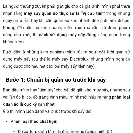
Là người thường xuyên phải giặt giũ cho cả gia đình, mình phải thừa
nhận rằng
máy sấy quần áo thực sự là “vị cứu tinh”
trong những
ngày mưa ẩm hay khi cần quần áo khô nhanh để kịp đi làm, đi học.
Nhưng để quần áo khô nhanh, mềm mại mà vẫn giữ được phom
dáng như mới, thì
cách sử dụng máy sấy đúng
cũng quan trọng
không kém.
Dưới đây là những kinh nghiệm mình rút ra sau một thời gian sử
dụng máy sấy (cụ thể là máy sấy Electrolux, nhưng mình nghĩ áp
dụng được cho hầu hết các loại máy sấy hiện nay).
Bước 1: Chuẩn bị quần áo trước khi sấy
Ban đầu mình hay “tiện tay” cho hết đồ giặt vào máy sấy, nhưng sau
vài lần áo bị co, đồ trắng dính màu, mình mới hiểu ra rằng
phân loại
quần áo là cực kỳ cần thiết
.
Giờ thì mình luôn dành vài phút trước khi sấy để:
Phân loại theo chất liệu:
Đồ cotton, khăn tắm thì để sấy riêng (chịu nhiệt tốt).