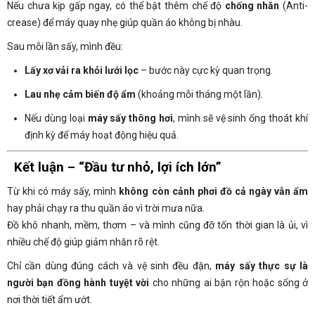
Nếu chưa kịp gấp ngay, có thể bật thêm chế độ
chống nhăn
(Anti-
crease) để máy quay nhẹ giúp quần áo không bị nhàu.
Sau mỗi lần sấy, mình đều:
Lấy xơ vải ra khỏi lưới lọc
– bước này cực kỳ quan trọng.
Lau nhẹ cảm biến độ ẩm
(khoảng mỗi tháng một lần).
Nếu dùng loại
máy sấy thông hơi
, mình sẽ vệ sinh ống thoát khí
định kỳ để máy hoạt động hiệu quả.
Kết luận – “Đầu tư nhỏ, lợi ích lớn”
Từ khi có máy sấy, mình
không còn cảnh phơi đồ cả ngày vẫn ẩm
hay phải chạy ra thu quần áo vì trời mưa nữa.
Đồ khô nhanh, mềm, thơm – và mình cũng đỡ tốn thời gian là ủi, vì
nhiều chế độ giúp giảm nhăn rõ rệt.
Chỉ cần dùng đúng cách và vệ sinh đều đặn,
máy sấy thực sự là
người bạn đồng hành tuyệt vời
cho những ai bận rộn hoặc sống ở
nơi thời tiết ẩm ướt.