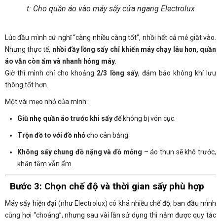
t: Cho quần áo vào máy sấy cửa ngang Electrolux
Lúc đầu mình cứ nghĩ “càng nhiều càng tốt”, nhồi hết cả mẻ giặt vào.
Nhưng thực tế,
nhồi đầy lồng sấy chỉ khiến máy chạy lâu hơn, quần
áo vẫn còn ẩm và nhanh hỏng máy
.
Giờ thì mình chỉ cho khoảng
2/3 lồng sấy
, đảm bảo không khí lưu
thông tốt hơn.
Một vài mẹo nhỏ của mình:
Giũ nhẹ quần áo trước khi sấy
để không bị vón cục.
Trộn đồ to với đồ nhỏ
cho cân bằng.
Không sấy chung đồ nặng và đồ mỏng
– áo thun sẽ khô trước,
khăn tắm vẫn ẩm.
Bước 3: Chọn chế độ và thời gian sấy phù hợp
Máy sấy hiện đại (như Electrolux) có khá nhiều chế độ, ban đầu mình
cũng hơi “choáng”, nhưng sau vài lần sử dụng thì nắm được quy tắc