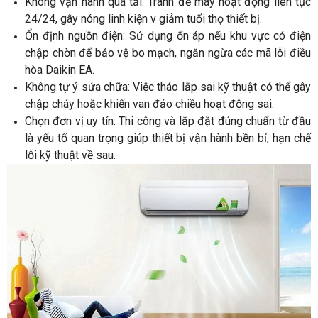
Không vận hành quá tải: Tránh để máy hoạt động liên tục
24/24, gây nóng linh kiện v giảm tuổi thọ thiết bị.
Ổn định nguồn điện: Sử dụng ổn áp nếu khu vực có điện
chập chờn để bảo vệ bo mạch, ngăn ngừa các mã lỗi điều
hòa Daikin EA.
Không tự ý sửa chữa: Việc tháo lắp sai kỹ thuật có thể gây
chập cháy hoặc khiến van đảo chiều hoạt động sai.
Chọn đơn vị uy tín: Thi công và lắp đặt đúng chuẩn từ đầu
là yếu tố quan trọng giúp thiết bị vận hành bền bỉ, hạn chế
lỗi kỹ thuật về sau.