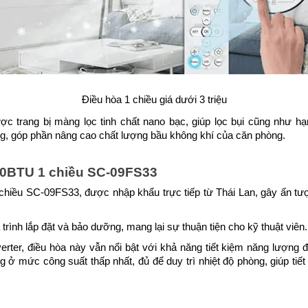
Điều hòa 1 chiều giá dưới 3 triệu
c trang bị màng lọc tinh chất nano bạc, giúp lọc bụi cũng như hạn
ng, góp phần nâng cao chất lượng bầu không khí của căn phòng.
00BTU 1 chiều SC-09FS33
iều SC-09FS33, được nhập khẩu trực tiếp từ Thái Lan, gây ấn tượng
trình lắp đặt và bảo dưỡng, mang lại sự thuận tiện cho kỹ thuật viên.
rter, điều hòa này vẫn nổi bật với khả năng tiết kiệm năng lượng 
ở mức công suất thấp nhất, đủ để duy trì nhiệt độ phòng, giúp tiết 