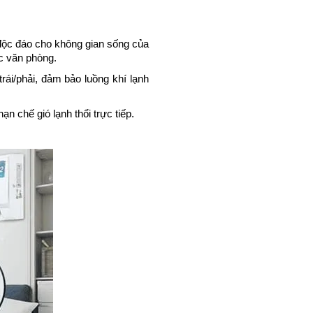
độc đáo cho không gian sống của 
c văn phòng. 
ái/phải, đảm bảo luồng khí lạnh 
n chế gió lạnh thổi trực tiếp.