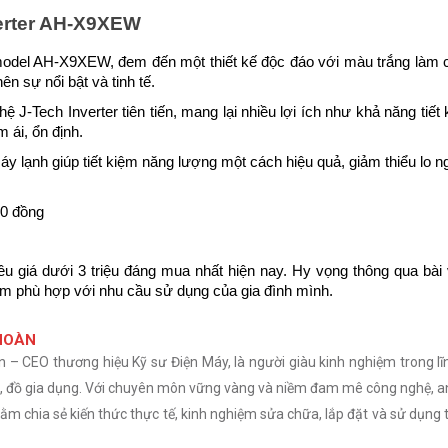
verter AH-X9XEW
model AH-X9XEW, đem đến một thiết kế độc đáo với màu trắng làm c
n sự nổi bật và tinh tế. 
J-Tech Inverter tiên tiến, mang lại nhiều lợi ích như khả năng tiết 
 ái, ổn định. 
 lạnh giúp tiết kiệm năng lượng một cách hiệu quả, giảm thiểu lo ngạ
00 đồng
iều giá dưới 3 triệu đáng mua nhất hiện nay. Hy vọng thông qua bài
m phù hợp với nhu cầu sử dụng của gia đình mình.
HOÀN
– CEO thương hiệu Kỹ sư Điện Máy, là người giàu kinh nghiệm trong lĩ
nh, đồ gia dụng. Với chuyên môn vững vàng và niềm đam mê công nghệ, a
m chia sẻ kiến thức thực tế, kinh nghiệm sửa chữa, lắp đặt và sử dụng t