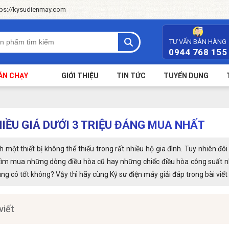
tps://kysudienmay.com
TƯ VẤN BÁN HÀNG
0944 768 155
ÁN CHẠY
GIỚI THIỆU
TIN TỨC
TUYỂN DỤNG
HIỀU GIÁ DƯỚI 3 TRIỆU ĐÁNG MUA NHẤT
một thiết bị không thể thiếu trong rất nhiều hộ gia đình. Tuy nhiên đôi 
tìm mua những dòng điều hòa cũ hay những chiếc điều hòa công suất nh
ùng có tốt không? Vậy thì hãy cùng Kỹ sư điện máy giải đáp trong bài viết
viết