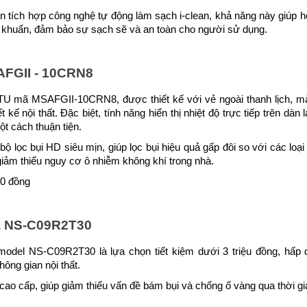
tích hợp công nghệ tự động làm sạch i-clean, khả năng này giúp hon
i khuẩn, đảm bảo sự sạch sẽ và an toàn cho người sử dụng.
AFGII - 10CRN8
U mã MSAFGII-10CRN8, được thiết kế với vẻ ngoài thanh lịch, màu
 kế nội thất. Đặc biệt, tính năng hiển thị nhiệt độ trực tiếp trên dàn
ột cách thuận tiện.
ộ lọc bụi HD siêu mịn, giúp lọc bụi hiệu quả gấp đôi so với các loại
giảm thiểu nguy cơ ô nhiễm không khí trong nhà.
00 đồng
a NS-C09R2T30
el NS-C09R2T30 là lựa chọn tiết kiệm dưới 3 triệu đồng, hấp dẫ
ông gian nội thất. 
o cấp, giúp giảm thiểu vấn đề bám bụi và chống ố vàng qua thời gi