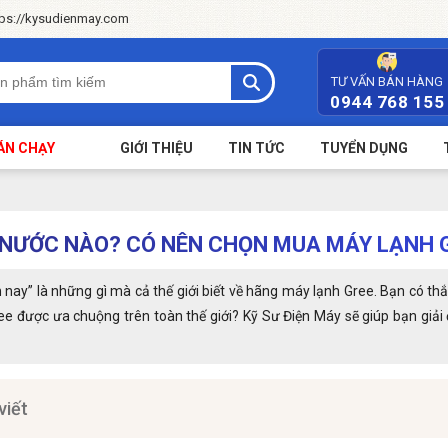
tps://kysudienmay.com
TƯ VẤN BÁN HÀNG
0944 768 155
ÁN CHẠY
GIỚI THIỆU
TIN TỨC
TUYỂN DỤNG
 NƯỚC NÀO? CÓ NÊN CHỌN MUA MÁY LẠNH 
nay” là những gì mà cả thế giới biết về hãng máy lạnh Gree. Bạn có t
ree được ưa chuộng trên toàn thế giới? Kỹ Sư Điện Máy sẽ giúp bạn giả
viết