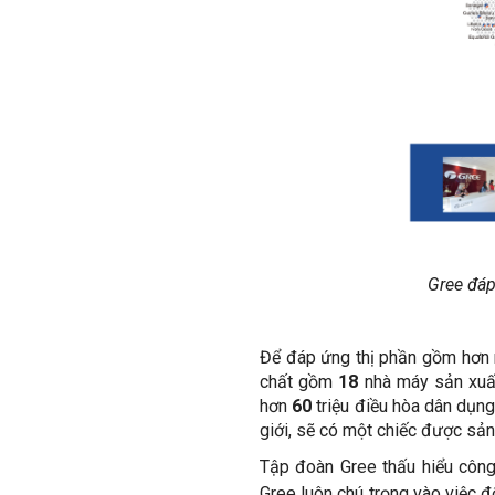
Gree đáp
Để đáp ứng thị phần gồm hơn n
chất gồm
18
nhà máy sản xuất
hơn
60
triệu điều hòa dân dụng
giới, sẽ có một chiếc được sản
Tập đoàn Gree thấu hiểu công 
Gree luôn chú trọng vào việc đ