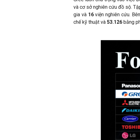
và cơ sở nghiên cứu đồ sộ. Tậ
gia và
16
viện nghiên cứu. Bê
chế kỹ thuật và
53.126
bằng ph