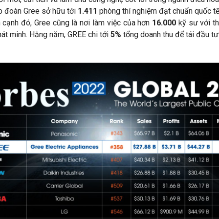
p đoàn Gree sở hữu tới
1.411
phòng thí nghiệm đạt chuẩn quốc t
n cạnh đó, Gree cũng là nơi làm việc của hơn
16.000
kỹ sư với t
át minh. Hằng năm, GREE chi tới
5%
tổng doanh thu để tái đầu tư 