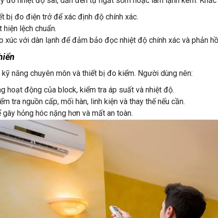
áy đo nhiệt độ sai, dẫn đến tự ngắt sớm hoặc làm lạnh kém. Khắc
t bị đo điện trở để xác định độ chính xác.
 hiện lệch chuẩn.
ếp xúc với dàn lạnh để đảm bảo đọc nhiệt độ chính xác và phản hồi
hiển
ỏi kỹ năng chuyên môn và thiết bị đo kiểm. Người dùng nên:
g hoạt động của block, kiểm tra áp suất và nhiệt độ.
ểm tra nguồn cấp, mối hàn, linh kiện và thay thế nếu cần.
hể gây hỏng hóc nặng hơn và mất an toàn.