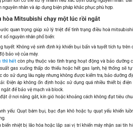
g phần lớn có thể xử lý nhanh nếu xác định đúng nguyên nhân. Bài
ìm nguyên nhân và áp dụng biện pháp khắc phục phù hợp.
 hòa Mitsubishi chạy một lúc rồi ngắt
ước quan trọng giúp xử lý triệt để tình trạng điều hoà mitsubish
một số nguyên nhân phổ biến:
tuyết: Không vệ sinh định kỳ khiến bụi bẩn và tuyết tích tụ trên 
 độ bảo vệ của máy.
 thì hết
còn phụ thuộc vào tình trạng hoạt động và bảo dưỡng 
p suất gas xuống thấp do thiếu hoặc hết gas lạnh, hệ thống sẽ t
ặc do sử dụng lâu ngày nhưng không được kiểm tra, bảo dưỡng đị
i: Điện áp không ổn định hoặc sử dụng quá nhiều thiết bị điện 
i ngắt để bảo vệ mạch và block.
 đặt ở nơi nắng gắt, kín gió hoặc khoảng cách không đạt tiêu ch
nh yếu: Quạt bám bụi, bạc đạn khô hoặc tụ quạt yếu khiến luồn
ng.
biến nhiệt bị lão hóa hoặc lắp sai vị trí khiến máy nhận sai tín 