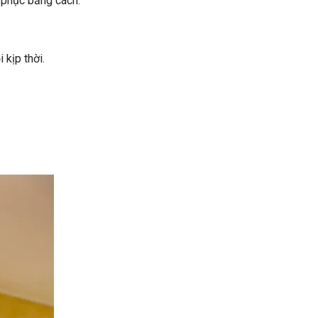
 phục bằng cách:
 kịp thời.