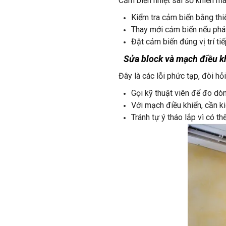
Cảm biến nhiệt sai số khiến m
Kiểm tra cảm biến bằng thiế
Thay mới cảm biến nếu phát
Đặt cảm biến đúng vị trí ti
Sửa block và mạch điều k
Đây là các lỗi phức tạp, đòi h
Gọi kỹ thuật viên để đo dòn
Với mạch điều khiển, cần ki
Tránh tự ý tháo lắp vì có t