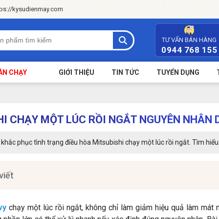
tps://kysudienmay.com
TƯ VẤN BÁN HÀNG
0944 768 155
ÁN CHẠY
GIỚI THIỆU
TIN TỨC
TUYỂN DỤNG
HI CHẠY MỘT LÚC RỒI NGẮT NGUYÊN NHÂN 
ắc phục tình trạng điều hòa Mitsubishi chạy một lúc rồi ngắt. Tìm hiểu ch
viết
vy
chạy một lúc rồi ngắt, không chỉ làm giảm hiệu quả làm mát