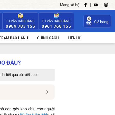
Mạng xã hội
0
TƯ VẤN BÁN HÀNG
TƯ VẤN BÁN HÀNG
Giỏ hàng
0989 783 155
0961 768 155
TRẠM BẢO HÀNH
CHÍNH SÁCH
LIÊN HỆ
DO ĐÂU?
i tiết qua bài viết sau!
 mà còn gây khó chịu cho người