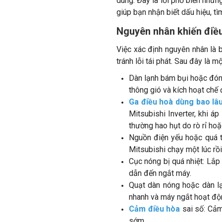
dùng. Đây là lỗi phổ biến nhưn
giúp bạn nhận biết dấu hiệu, t
Nguyên nhân khiến điều
Việc xác định nguyên nhân là b
tránh lỗi tái phát. Sau đây là 
Dàn lạnh bám bụi hoặc đóng 
thông gió và kích hoạt chế
Ga điều hoà dùng bao lâu
Mitsubishi Inverter, khi á
thường hao hụt do rò rỉ ho
Nguồn điện yếu hoặc quá tả
Mitsubishi chạy một lúc rồ
Cục nóng bị quá nhiệt: Lắp
dẫn đến ngắt máy.
Quạt dàn nóng hoặc dàn lạ
nhanh và máy ngắt hoạt độ
Cảm điều hòa
sai số: Cảm 
sớm.