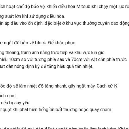
ch hoạt chế độ bảo vệ, khiến điều hòa Mitsubishi chạy một lúc rồi
ông suất lớn khi sử dụng điều hòa.
iện áp đầu vào ổn định, đặc biệt ở khu vực thường xuyên dao động
tự ngắt để bảo vệ block. Để khắc phục:
g thoáng, tránh ánh nắng trực tiếp và khu vực kín gió.
iểu 10cm so với tường phía sau và 70cm với vật cản phía trước.
uạt dàn nóng định kỳ để tăng hiệu quả tản nhiệt.
c độ sẽ làm nhiệt độ tăng nhanh, gây ngắt máy. Cách xử lý:
ánh quạt.
 nếu bị suy yếu.
quạt khi phát hiện tiếng ồn bất thường hoặc quay chậm.