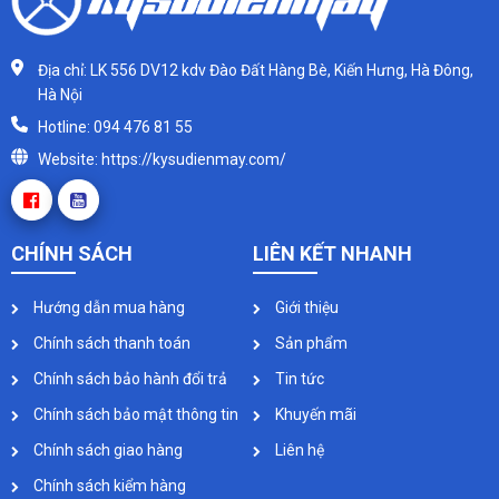
Địa chỉ: LK 556 DV12 kdv Đào Đất Hàng Bè, Kiến Hưng, Hà Đông,
Hà Nội
Hotline: 094 476 81 55
Website: https://kysudienmay.com/
CHÍNH SÁCH
LIÊN KẾT NHANH
Hướng dẫn mua hàng
Giới thiệu
Chính sách thanh toán
Sản phẩm
Chính sách bảo hành đổi trả
Tin tức
Chính sách bảo mật thông tin
Khuyến mãi
Chính sách giao hàng
Liên hệ
Chính sách kiểm hàng