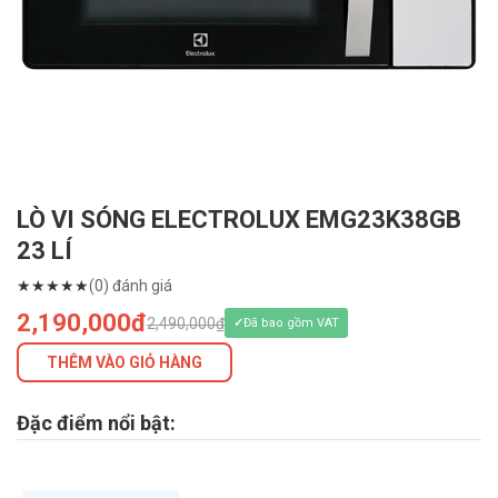
LÒ VI SÓNG ELECTROLUX EMG23K38GB
23 LÍ
★
★
★
★
★
(0) đánh giá
2,190,000đ
2,490,000₫
Đã bao gồm VAT
THÊM VÀO GIỎ HÀNG
Đặc điểm nổi bật: