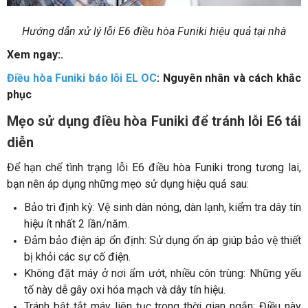
Hướng dẫn xử lý lỗi E6 điều hòa Funiki hiệu quả tại nhà
Xem ngay:.
Điều hòa Funiki báo lỗi EL OC
: Nguyên nhân và cách khắc
phục
Mẹo sử dụng điều hòa Funiki để tránh lỗi E6 tái
diễn
Để hạn chế tình trạng lỗi E6 điều hòa Funiki trong tương lai,
bạn nên áp dụng những mẹo sử dụng hiệu quả sau:
Bảo trì định kỳ: Vệ sinh dàn nóng, dàn lạnh, kiểm tra dây tín
hiệu ít nhất 2 lần/năm.
Đảm bảo điện áp ổn định: Sử dụng ổn áp giúp bảo vệ thiết
bị khỏi các sự cố điện.
Không đặt máy ở nơi ẩm ướt, nhiều côn trùng: Những yếu
tố này dễ gây oxi hóa mạch và dây tín hiệu.
Tránh bật tắt máy liên tục trong thời gian ngắn: Điều này