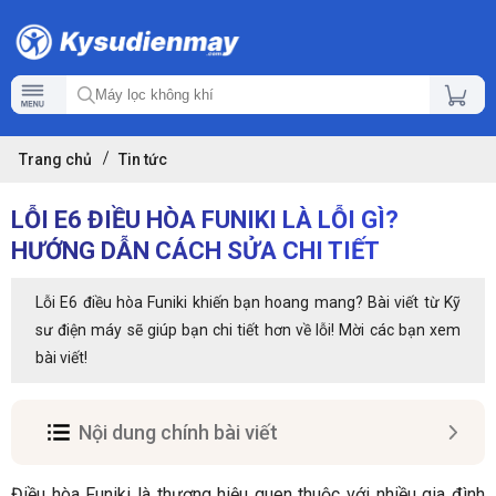
Trang chủ
Tin tức
LỖI E6 ĐIỀU HÒA FUNIKI LÀ LỖI GÌ?
HƯỚNG DẪN CÁCH SỬA CHI TIẾT
Lỗi E6 điều hòa Funiki khiến bạn hoang mang? Bài viết từ Kỹ
sư điện máy sẽ giúp bạn chi tiết hơn về lỗi! Mời các bạn xem
bài viết!
Nội dung chính bài viết
Điều hòa Funiki là thương hiệu quen thuộc với nhiều gia đình