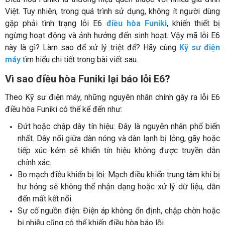
Việt. Tuy nhiên, trong quá trình sử dụng, không ít người dùng
gặp phải tình trạng lỗi E6
điều hòa Funiki
, khiến thiết bị
ngừng hoạt động và ảnh hưởng đến sinh hoạt. Vậy mã lỗi E6
này là gì? Làm sao để xử lý triệt để? Hãy cùng
Kỹ sư điện
máy
tìm hiểu chi tiết trong bài viết sau.
Vì sao điều hòa Funiki lại báo lỗi E6?
Theo Kỹ sư điện máy, những nguyên nhân chính gây ra lỗi E6
điều hòa Funiki có thể kể đến như:
Đứt hoặc chập dây tín hiệu: Đây là nguyên nhân phổ biến
nhất. Dây nối giữa dàn nóng và dàn lạnh bị lỏng, gãy hoặc
tiếp xúc kém sẽ khiến tín hiệu không được truyền dẫn
chính xác.
Bo mạch điều khiển bị lỗi: Mạch điều khiển trung tâm khi bị
hư hỏng sẽ không thể nhận dạng hoặc xử lý dữ liệu, dẫn
đến mất kết nối.
Sự cố nguồn điện: Điện áp không ổn định, chập chờn hoặc
bị nhiễu cũng có thể khiến điều hòa báo lỗi.