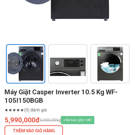
Máy Giặt Casper Inverter 10.5 Kg WF-
105I150BGB
★
★
★
★
★
(0) đánh giá
5,990,000đ
9,999,999₫
Đã bao gồm VAT
THÊM VÀO GIỎ HÀNG