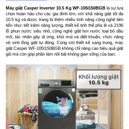
Máy giặt Casper Inverter 10.5 Kg WF-105I150BGB
 là sự lựa 
chọn hoàn hảo cho các gia đình lớn, với khả năng giặt tối đa 
10.5 kg và được trang bị thêm nhiều tính năng công nghệ tiên 
tiến như: tiết kiệm năng lượng, thiết kế tinh thể pha lê và 2196 
lỗ phun nước siêu nhỏ, công nghệ giặt hơi nước loại bỏ dầu 
mỡ, tác nhân gây dị ứng, khử mùi và diệt khuẩn, chức năng 
vệ sinh lồng giặt tự động. Cùng với thiết kế sang trọng, máy 
giặt Casper WF-105I150BGB không chỉ nâng cao hiệu quả giặt 
giũ mà còn góp phần làm nổi bật không gian sống của bạn.