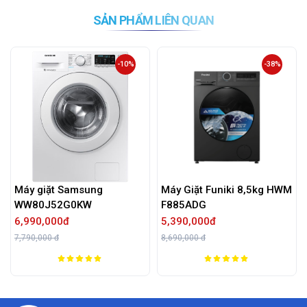
SẢN PHẨM LIÊN QUAN
-10%
-38%
sung
Máy Giặt Funiki 8,5kg HWM
Máy Giặt LG Inver
KW
F885ADG
FB1209S6M
5,390,000đ
7,090,000đ
8,690,000 đ
15,000,000 đ