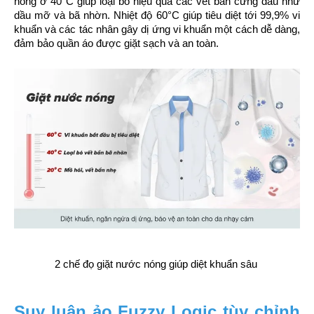
nóng ở 40°C giúp loại bỏ hiệu quả các vết bẩn cứng đầu như 
dầu mỡ và bã nhờn. Nhiệt độ 60°C giúp tiêu diệt tới 99,9% vi 
khuẩn và các tác nhân gây dị ứng vi khuẩn một cách dễ dàng, 
đảm bảo quần áo được giặt sạch và an toàn.
2 chế đọ giặt nước nóng giúp diệt khuẩn sâu 
Suy luận ảo Fuzzy Logic tùy chỉnh 