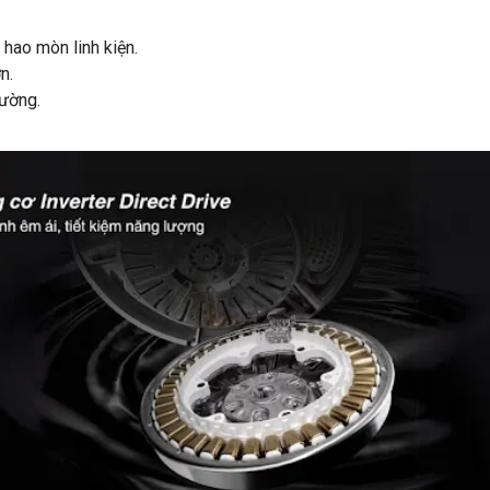
hao mòn linh kiện.
n.
hường.