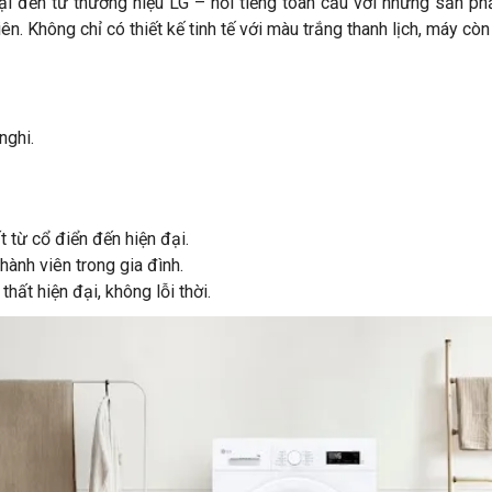
 đến từ thương hiệu LG – nổi tiếng toàn cầu với những sản phẩ
n. Không chỉ có thiết kế tinh tế với màu trắng thanh lịch, máy cò
nghi.
t từ cổ điển đến hiện đại.
hành viên trong gia đình.
 thất hiện đại, không lỗi thời.