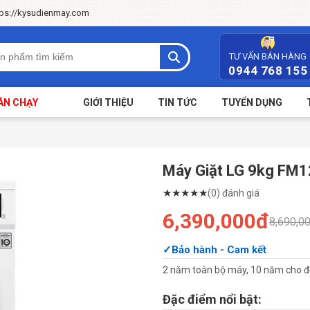
tps://kysudienmay.com
TƯ VẤN BÁN HÀNG
0944 768 155
ÁN CHẠY
GIỚI THIỆU
TIN TỨC
TUYỂN DỤNG
Máy Giặt LG 9kg FM
★
★
★
★
★
(0) đánh giá
6,390,000đ
8,690,0
Bảo hành - Cam kết
2 năm toàn bộ máy, 10 năm cho đ
Đặc điểm nổi bật: