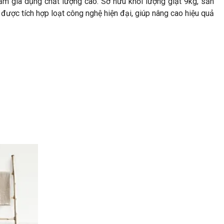
m gia dụng chất lượng cao. Sở hữu khối lượng giặt 9kg, sản
n được tích hợp loạt công nghệ hiện đại, giúp nâng cao hiệu quả