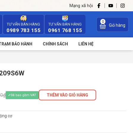
Mạng xã hội
0
TƯ VẤN BÁN HÀNG
TƯ VẤN BÁN HÀNG
Giỏ hàng
0989 783 155
0961 768 155
TRẠM BẢO HÀNH
CHÍNH SÁCH
LIÊN HỆ
1209S6W
00₫
THÊM VÀO GIỎ HÀNG
Đã bao gồm VAT
ộng cơ