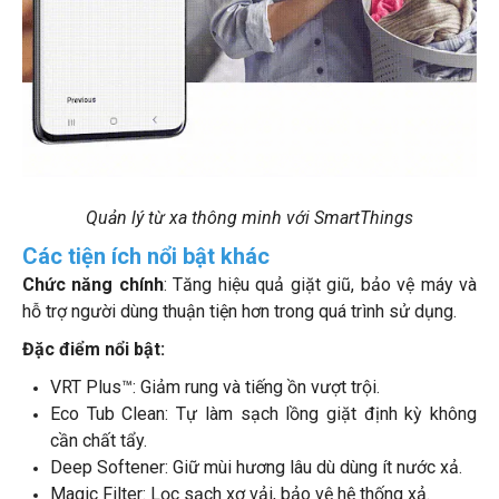
Quản lý từ xa thông minh với SmartThings
Các tiện ích nổi bật khác
Chức năng chính
: Tăng hiệu quả giặt giũ, bảo vệ máy và
hỗ trợ người dùng thuận tiện hơn trong quá trình sử dụng.
Đặc điểm nổi bật:
VRT Plus™: Giảm rung và tiếng ồn vượt trội.
Eco Tub Clean: Tự làm sạch lồng giặt định kỳ không
cần chất tẩy.
Deep Softener: Giữ mùi hương lâu dù dùng ít nước xả.
Magic Filter: Lọc sạch xơ vải, bảo vệ hệ thống xả.