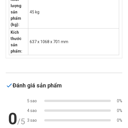
lượng
sản
45 kg
phẩm
(kg):
Kích
thước
637 x 1068 x 701 mm
sản
phẩm:
Đánh giá sản phẩm
5 sao
0%
4 sao
0%
0
/5
3 sao
0%