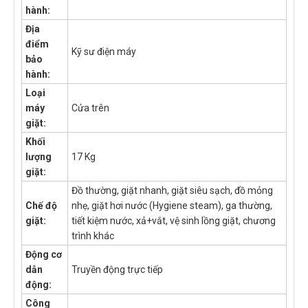
hành:
Địa
điểm
Kỹ sư điện máy
bảo
hành:
Loại
máy
Cửa trên
giặt:
Khối
lượng
17 Kg
giặt:
Đồ thường, giặt nhanh, giặt siêu sạch, đồ mỏng
Chế độ
nhẹ, giặt hơi nước (Hygiene steam), ga thường,
giặt:
tiết kiệm nước, xả+vắt, vệ sinh lồng giặt, chương
trình khác
Động cơ
dẫn
Truyền động trực tiếp
động:
Công