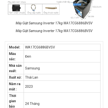
Máy Giặt Samsung Inverter 17kg WA17CG6886BVSV
Máy Giặt Samsung Inverter 17kg WA17CG6886BVSV
Model:
WA17CG6886BVSV
Màu
Đen
sắc:
Nhà sản
Samsung
xuất:
Xuất xứ:
Thái Lan
Năm ra
2023
mắt :
Thời
gian
24 Tháng
bảo