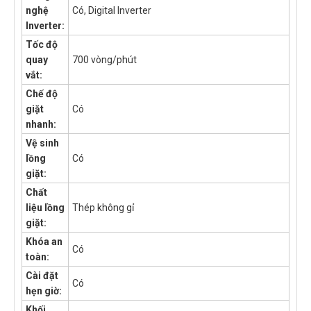
nghệ
Có, Digital Inverter
Inverter:
Tốc độ
quay
700 vòng/phút
vắt:
Chế độ
giặt
Có
nhanh:
Vệ sinh
lồng
Có
giặt:
Chất
liệu lồng
Thép không gỉ
giặt:
Khóa an
Có
toàn:
Cài đặt
Có
hẹn giờ:
Khối