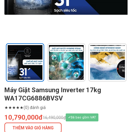
Máy Giặt Samsung Inverter 17kg
WA17CG6886BVSV
★
★
★
★
★
(0) đánh giá
10,790,000đ
16,490,000₫
Đã bao gồm VAT
THÊM VÀO GIỎ HÀNG