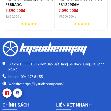
F885ADG
FB1209S6M
5,390,000đ
7,090,000đ
8,690,000 đ
15,000,000 đ
Địa chỉ: LK 556 DV12 kdv Đào Đất Hàng Bè, Kiến Hưng, Hà Đông,
Hà Nội
Hotline: 094 476 81 55
Website: https://kysudienmay.com/
CHÍNH SÁCH
LIÊN KẾT NHANH