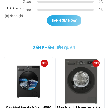
2 sao
0%
★
★
★
★
★
1 sao
0%
(0) đánh giá
ĐÁNH GIÁ NGAY
SẢN PHẨM LIÊN QUAN
-38%
-53%
Máy Giặt Funiki 8,5kg HWM
Máy Giặt LG Inverter 9 Kg