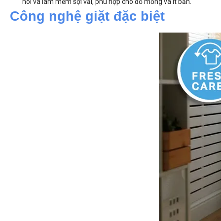
hôi và làm mềm sợi vải, phù hợp cho đồ mỏng và ít bẩn.
Công nghệ giặt đặc biệt