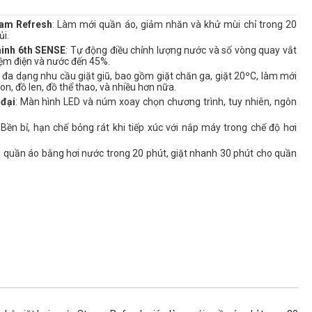
eam Refresh
: Làm mới quần áo, giảm nhăn và khử mùi chỉ trong 20
ủi.
inh 6th SENSE
: Tự động điều chỉnh lượng nước và số vòng quay vắt
kiệm điện và nước đến 45%.
 đa dạng nhu cầu giặt giũ, bao gồm giặt chăn ga, giặt 20ºC, làm mới
n, đồ len, đồ thể thao, và nhiều hơn nữa.
 đại
: Màn hình LED và núm xoay chọn chương trình, tuy nhiên, ngôn
 Bền bỉ, hạn chế bỏng rát khi tiếp xúc với nắp máy trong chế độ hơi
i quần áo bằng hơi nước trong 20 phút, giặt nhanh 30 phút cho quần