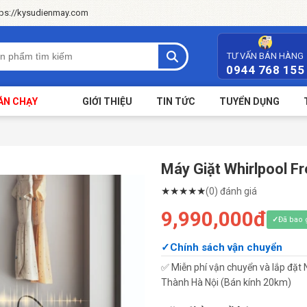
tps://kysudienmay.com
TƯ VẤN BÁN HÀNG
0944 768 155
ÁN CHẠY
GIỚI THIỆU
TIN TỨC
TUYỂN DỤNG
Máy Giặt Whirlpool 
★
★
★
★
★
(0) đánh giá
9,990,000đ
Đã bao
Chính sách vận chuyển
✅ Miễn phí vận chuyển và lắp đặt 
Thành Hà Nội (Bán kính 20km)