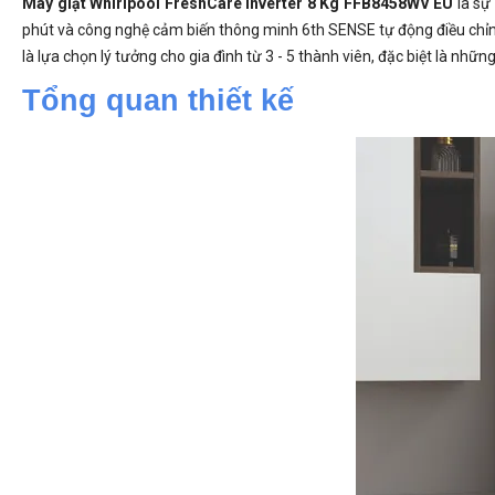
Máy giặt Whirlpool FreshCare Inverter 8 Kg FFB8458WV EU
là sự
phút và công nghệ cảm biến thông minh 6th SENSE tự động điều chỉnh 
là lựa chọn lý tưởng cho gia đình từ 3 - 5 thành viên, đặc biệt là những
Tổng quan thiết kế