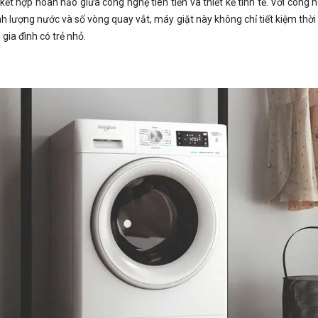
 kết hợp hoàn hảo giữa công nghệ tiên tiến và thiết kế tinh tế. Với côn
lượng nước và số vòng quay vắt, máy giặt này không chỉ tiết kiệm thời 
 gia đình có trẻ nhỏ.