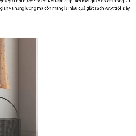
g nghệ giặt hơi nước Steam Refresh giúp làm mới quần áo chỉ trong 20
gian và năng lượng mà còn mang lại hiệu quả giặt sạch vượt trội. Đây