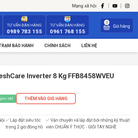
Mạng xã hội
0
TƯ VẤN BÁN HÀNG
TƯ VẤN BÁN HÀNG
Giỏ hàng
0989 783 155
0961 768 155
TRẠM BẢO HÀNH
CHÍNH SÁCH
LIÊN HỆ
FreshCare Inverter 8 Kg FFB8458WVEU
THÊM VÀO GIỎ HÀNG
 gồm VAT
Nội
✅ Lắp đặt siêu tốc
✅ Vận chuyển và lắp đặt bởi những kỹ thuật
trong 2 giờ đồng hồ
viên CHUẨN Ý THỨC - GIỎI TAY NGHỀ