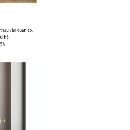
m thấu vào quần áo.
i hôi.
45%.