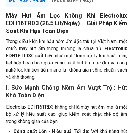
MÔ TẢ SẢN PHẨM
THÔNG SỐ KỸ THUẬT
Máy Hút Ẩm Lọc Không Khí Electrolux
EDH16TRD3 (28.5 Lít/Ngày) – Giải Pháp Kiểm
Soát Khí Hậu Toàn Diện
Trong điều kiện khí hậu nồm ẩm đặc thù tại Việt Nam, một
chiếc máy hút ẩm thông thường là chưa đủ.
Electrolux
EDH16TRD3
xuất hiện như một "trạm xử lý khí hậu" mini,
kết hợp hoàn hảo giữa công suất hút ẩm cực đại và công
nghệ lọc khí tiên tiến, mang lại không gian sống chuẩn sạch
và khô thoáng.
I. Sức Mạnh Chống Nồm Ẩm Vượt Trội: Hút
Khô Toàn Diện
Electrolux EDH16TRD3 không chỉ là máy hút ẩm, mà là một
bộ xử lý hiệu suất cao, giúp kiểm soát chặt chẽ độ ẩm
trong không gian của bạn.
Công suất Lớn - Hiệu quả Tối đa:
Với khả năng hút