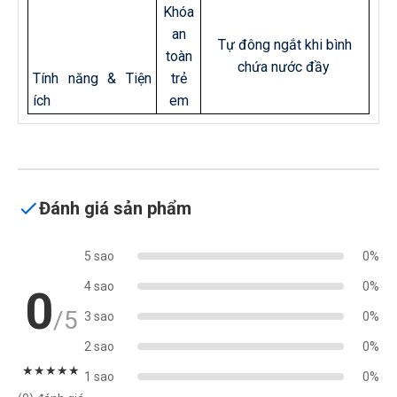
Khóa
an
Tự đông ngắt khi bình
toàn
chứa nước đầy
Tính năng & Tiện
trẻ
ích
em
Đánh giá sản phẩm
5 sao
0%
4 sao
0%
0
/5
3 sao
0%
2 sao
0%
★
★
★
★
★
1 sao
0%