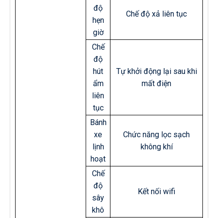
độ
Chế độ xả liên tục
hẹn
giờ
Chế
độ
hút
Tự khởi động lại sau khi
ẩm
mất điện
liên
tục
Bánh
xe
Chức năng lọc sạch
lịnh
không khí
hoạt
Chế
độ
Kết nối wifi
sây
khô