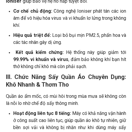
Ioniser
giúp bảo vệ hệ hô hấp tuyệt đối.
Cơ chế chủ động:
Công nghệ Ioniser phát tán các ion
âm để vô hiệu hóa virus và vi khuẩn lơ lửng trong không
khí.
Hiệu quả triệt để:
Loại bỏ bụi mịn PM2.5, phấn hoa và
các tác nhân gây dị ứng.
Kết quả kiểm chứng:
Hệ thống này giúp giảm tới
99.99% vi khuẩn và virus
, đảm bảo không khí bạn hít
thở không chỉ khô mà còn phải sạch.
III. Chức Năng Sấy Quần Áo Chuyên Dụng:
Khô Nhanh & Thơm Tho
Quần áo ẩm mốc, có mùi hôi trong mùa mưa sẽ không còn
là nỗi lo nhờ chế độ sấy thông minh.
Hoạt động liên tục 8 tiếng:
Máy có khả năng vận hành
ở công suất cao liên tục, giúp quần áo khô tự nhiên, giữ
bền sợi vải và không bị nhăn như khi dùng máy sấy