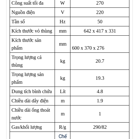
Công suất tối đa
W
270
Nguồn điện
V
220
Tần số
Hz
50
Kích thước vỏ thùng
mm
642 x 417 x 331
Kích thước sản
mm
phẩm
600 x 370 x 276
Trọng lượng cả
kg
20.7
thùng
Trọng lượng sản
kg
19.3
phẩm
Dung tích bình chứa
Lít
4.8
Chiều dài dây điện
m
1.9
Chiều dài ống thoát
m
1
nước
Gas/khối lượng
R/g
290/82
Chế