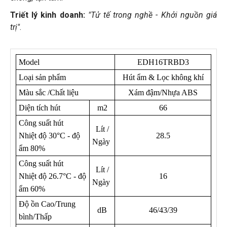
Triết lý kinh doanh:
"Tử tế trong nghề - Khởi nguồn giá
trị"
.
Model
EDH16TRBD3
Loại sản phẩm
Hút ẩm & Lọc không khí
Màu sắc /Chất liệu
Xám đậm/Nhựa ABS
Diện tích hút
m2
66
Công suất hút
Lít /
Nhiệt độ 30°C - độ
28.5
Ngày
ẩm 80%
Công suất hút
Lít /
Nhiệt độ 26.7°C - độ
16
Ngày
ẩm 60%
Độ ồn Cao/Trung
dB
46/43/39
bình/Thấp