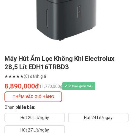
Máy Hút Ẩm Lọc Không Khí Electrolux
28,5 Lít EDH16TRBD3
★
★
★
★
★
(0) đánh giá
8,890,000đ
11,770,000₫
Đã bao gồm VAT
THÊM VÀO GIỎ HÀNG
Chọn phiên bản:
Hút 20 Lít/ngày
Hút 24 Lít/ngày
Hút 27 Lít/ngày