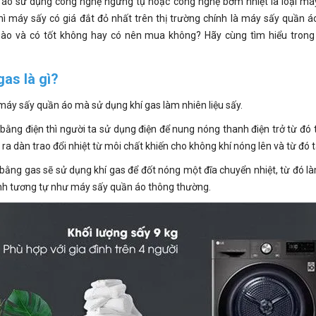
áo sử dụng công nghệ ngưng tụ hoặc công nghệ bơm nhiệt là loại máy 
thì máy sấy có giá đắt đỏ nhất trên thị trường chính là máy sấy quần
ào và có tốt không hay có nên mua không? Hãy cùng tìm hiểu trong b
as là gì?
máy sấy quần áo mà sử dụng khí gas làm nhiên liệu sấy.
ằng điện thì người ta sử dụng điện để nung nóng thanh điện trở từ đó t
ra dàn trao đổi nhiệt từ môi chất khiến cho không khí nóng lên và từ đó 
bằng gas sẽ sử dụng khí gas để đốt nóng một đĩa chuyển nhiệt, từ đó l
nh tương tự như máy sấy quần áo thông thường.