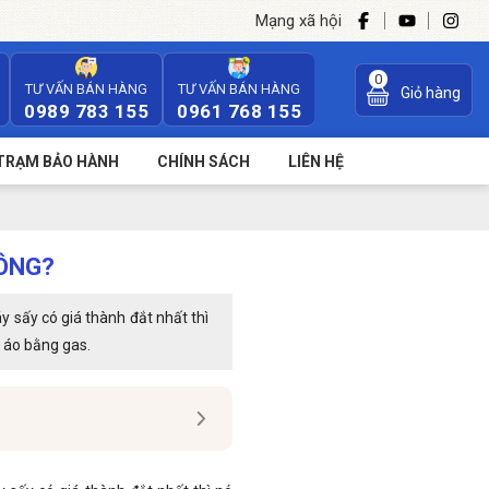
Mạng xã hội
0
TƯ VẤN BÁN HÀNG
TƯ VẤN BÁN HÀNG
Giỏ hàng
0989 783 155
0961 768 155
TRẠM BẢO HÀNH
CHÍNH SÁCH
LIÊN HỆ
HÔNG?
 sấy có giá thành đắt nhất thì
n áo bằng gas.