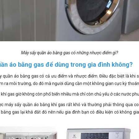
Máy sấy quần áo bằng gas có những nhược điểm gì?
ần áo bằng gas để dùng trong gia đình không?
ấy quần áo bằng gas có cả ưu điểm và nhược điểm. Điều đặc biệt là khi
ẩm ra môi trường, do đó mà người dùng cần một không gian cực kỳ thoáng
 khí gas giờ không còn phổ biến nhiều mà chỉ còn chủ yếu ở các nước p
ợc máy sấy quần áo bằng khí gas rất khó và thường phải thông qua c
ằng gas lại khá đắt đỏ nên nếu gia đình bạn có điều kiện có không gian