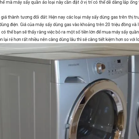
ế mà máy sấy quần áo loại này cần đặt ở vị trí có thể dễ dàng lắp ống 
iá thành tương đối đắt: Hiện nay các loại máy sấy dùng gas trên thị t
 dùng điện. Giá của máy sấy dùng gas vào khoảng trên 20 triệu đồng và l
hì có thể bạn sẽ thấy rằng việc bỏ ra một số tiền lớn để mua máy sấy quầ
điện lại rẻ hơn rất nhiều nên càng dùng lâu thì sẽ càng tiết kiệm hơn so với