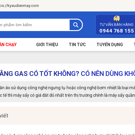
tps://kysudienmay.com
TƯ VẤN BÁN HÀNG
0944 768 155
ÁN CHẠY
GIỚI THIỆU
TIN TỨC
TUYỂN DỤNG
ẰNG GAS CÓ TỐT KHÔNG? CÓ NÊN DÙNG K
n áo sử dụng công nghệ ngưng tụ hoặc công nghệ bơm nhiệt là loại máy
c tế thì máy sấy có giá đắt đỏ nhất trên thị trường chính là máy sấy quầ
viết