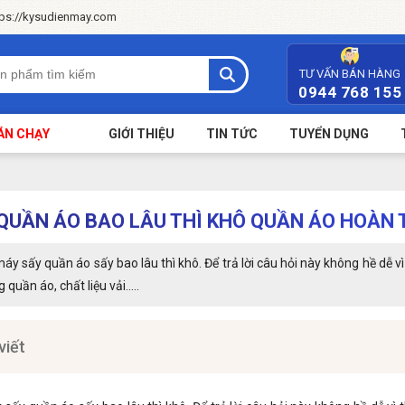
tps://kysudienmay.com
TƯ VẤN BÁN HÀNG
0944 768 155
ÁN CHẠY
GIỚI THIỆU
TIN TỨC
TUYỂN DỤNG
Y QUẦN ÁO BAO LÂU THÌ KHÔ QUẦN ÁO HOÀN
y sấy quần áo sấy bao lâu thì khô. Để trả lời câu hỏi này không hề dễ vì
quần áo, chất liệu vải.....
viết