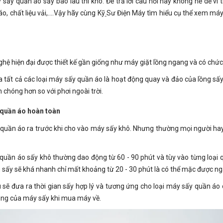
ấy quần áo sấy bao lâu thì khô. Để trả lời câu hỏi này không hề dễ vì 
o, chất liệu vải,….Vậy hãy cùng Kỹ
Sư Điện Máy tìm hiểu cụ thể xem máy 
nghệ hiện đại được thiết kế gần giống như máy giặt lồng ngang và có chức
tất cả các loại máy sấy quần áo là hoạt động quay và đảo của lồng sấy 
 chóng hơn so với phơi ngoài trời.
ô quần áo hoàn toàn
ại quần áo ra trước khi cho vào máy sấy khô. Nhưng thường mọi người h
quần áo sấy khô thường dao động từ 60 - 90 phút và tùy vào từng loại q
ian sấy sẽ khá nhanh chỉ mất khoảng từ 20 - 30 phút là có thể mặc được ng
sẽ đưa ra thời gian sấy hợp lý và tương ứng cho loại máy sấy quần áo
ng của máy sấy khi mua máy về.