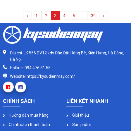
‹
1
2
3
4
5
…
39
›
Địa chỉ: LK 556 DV12 kdv Đào Đất Hàng Bè, Kiến Hưng, Hà Đông,
Hà Nội
Hotline: 094 476 81 55
Website: https://kysudienmay.com/
CHÍNH SÁCH
LIÊN KẾT NHANH
Hướng dẫn mua hàng
Giới thiệu
Chính sách thanh toán
Sản phẩm