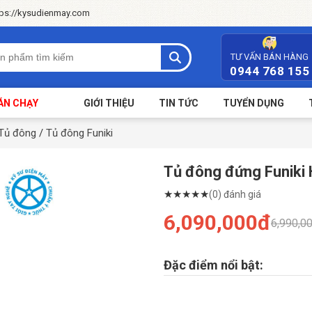
tps://kysudienmay.com
TƯ VẤN BÁN HÀNG
0944 768 155
ÁN CHẠY
GIỚI THIỆU
TIN TỨC
TUYỂN DỤNG
Tủ đông
/
Tủ đông Funiki
Tủ đông đứng Funiki 
★
★
★
★
★
(0) đánh giá
6,090,000đ
6,990,0
Đặc điểm nổi bật: