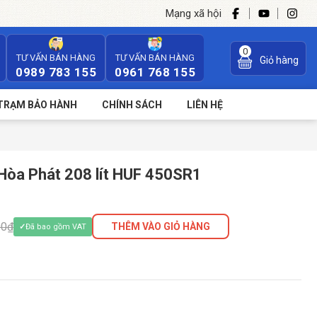
Mạng xã hội
0
TƯ VẤN BÁN HÀNG
TƯ VẤN BÁN HÀNG
Giỏ hàng
0989 783 155
0961 768 155
TRẠM BẢO HÀNH
CHÍNH SÁCH
LIÊN HỆ
Hòa Phát 208 lít HUF 450SR1
00₫
THÊM VÀO GIỎ HÀNG
Đã bao gồm VAT