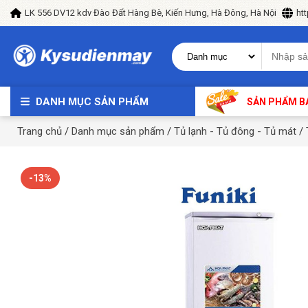
LK 556 DV12 kdv Đào Đất Hàng Bè, Kiến Hưng, Hà Đông, Hà Nội
ht
DANH MỤC SẢN PHẨM
SẢN PHẨM B
Trang chủ
/
Danh mục sản phẩm
/
Tủ lạnh - Tủ đông - Tủ mát
/
-13%